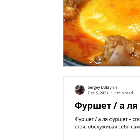
Sergey Dobrynin
Dec 5, 2021
1 min read
Фуршет / а л
Фуршет / а ля фуршет – с
стоя, обслуживая себя сам