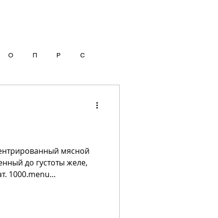
О
П
Р
С
ентри­рованный мясной
енный до густоты желе,
т. 1000.menu