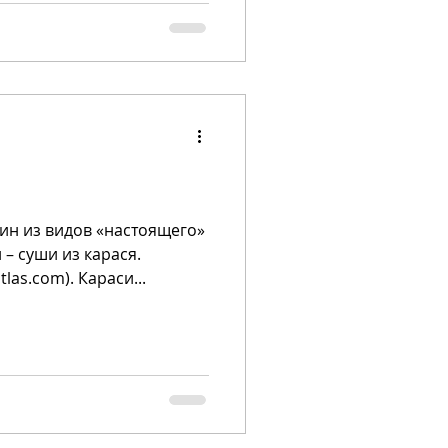
ин из видов «настоящего»
– суши из карася.
las.com). Караси...