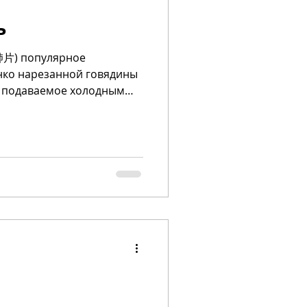
ь
妻肺片) популярное
нко нарезанной говядины
, подаваемое холодным