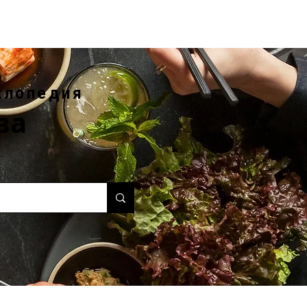
клопедия
ва