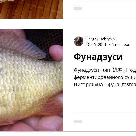
Sergey Dobrynin
Dec 5, 2021
1 min read
Фунадзуси
Фунадзуси - (яп. 鮒寿司) од
ферментированного суши 
Нигоробуна – фуна (tasteat