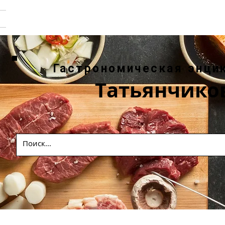
Гастрономическая энци
Татьянчико