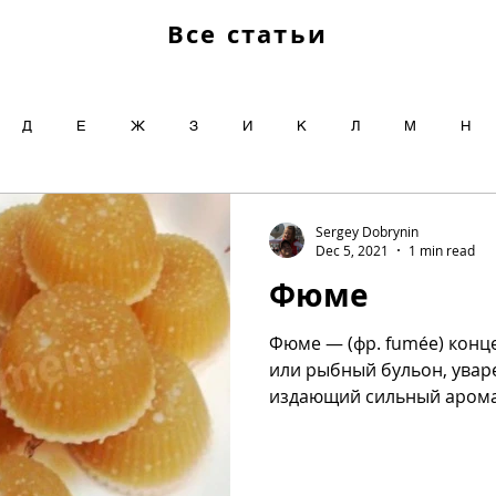
Все статьи
Д
Е
Ж
З
И
К
Л
М
Н
Ч
Ш
Щ
Ы
Э
Ю
Я
Sergey Dobrynin
Dec 5, 2021
1 min read
Фюме
Фюме — (фр. fumée) конц
или рыбный бульон, увар
издающий сильный арома
Французское...