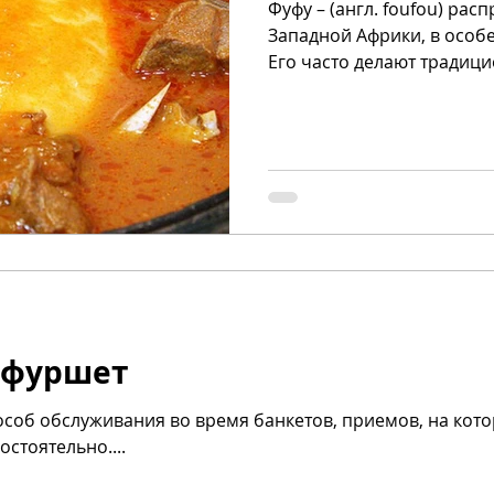
Фуфу – (англ. foufou) ра
Западной Африки, в особе
Его часто делают традици
я фуршет
пособ обслуживания во время банкетов, приемов, на ко
остоятельно....