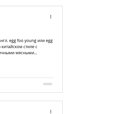
нгл. egg foo young или egg
в китайском стиле с
ичными мясными...