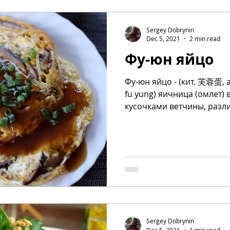
Sergey Dobrynin
Dec 5, 2021
2 min read
Фу-юн яйцо
Фу-юн яйцо - (кит. 芙蓉蛋, а
fu yung) яичница (омлет) 
кусочками ветчины, разл
Sergey Dobrynin
Dec 5, 2021
1 min read