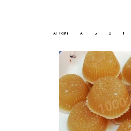
All Posts
А
Б
В
Г
Т
У
Ф
Х
Ц