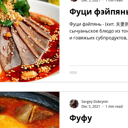
Фуци фэйпян
Фуци фэйпянь - (кит. 夫
сычуаньское блюдо из то
и говяжьих субпродуктов
или при...
Sergey Dobrynin
Dec 5, 2021
1 min read
Фуфу