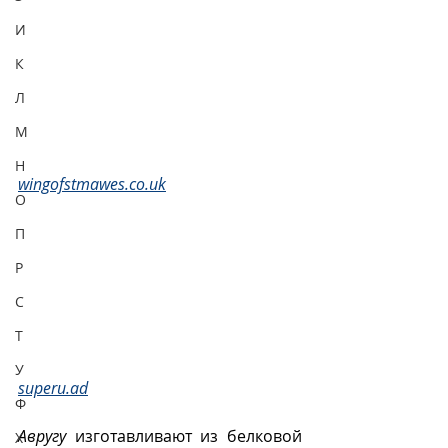
И
К
Л
М
Н
wingofstmawes.co.uk
О
П
Р
С
Т
У
superu.ad
Ф
Авругу
 изготавливают из белковой 
Х