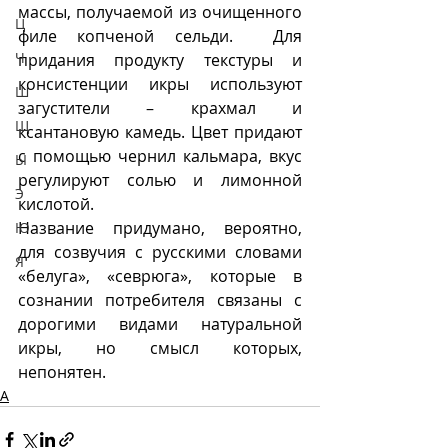
массы, получаемой из очищенного 
Ц
филе копченой сельди.  Для 
Ч
придания продукту текстуры и 
консистенции икры используют 
Ш
загустители – крахмал и 
Щ
ксантановую камедь. Цвет придают 
с помощью чернил кальмара, вкус 
Ы
регулируют солью и лимонной 
Э
кислотой.
Название придумано, вероятно, 
Ю
для созвучия с русскими словами 
Я
«белуга», «севрюга», которые в 
сознании потребителя связаны с 
дорогими видами натуральной  
икры, но смысл которых, 
непонятен.  
А