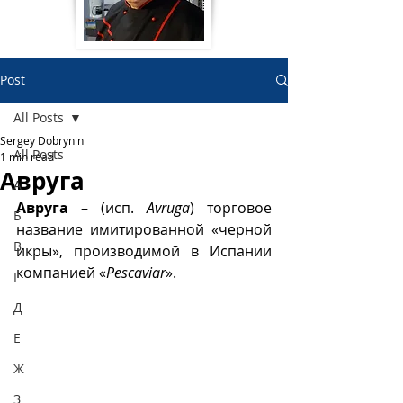
Post
All Posts
Sergey Dobrynin
All Posts
1 min read
Авруга
А
Авруга
 – (исп. 
Avruga
) торговое 
Б
название имитированной «черной 
В
икры», производимой в Испании 
компанией «
Pescaviar
». 
Г
Д
Е
Ж
З