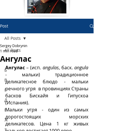
Post
All Posts
Sergey Dobrynin
All Posts
1 min read
Ангулас
А
Ангулас
 – (исп. 
angulas
, баск. 
angula
Б
- мальки) традиционное 
В
деликатесное блюдо - мальки 
речного угря  в провинциях Страны 
Г
басков Бискайя и Гипускоа 
Д
(Испания). 
Мальки угря - один из самых 
Е
дорогостоящих морских 
Ж
деликатесов. Цена 1 кг живых 
З
мальков достигает 1000 евро.  