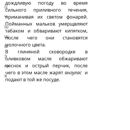
дождливую погоду во время 
Ц
сильного приливного течения, 
приманивая их светом фонарей. 
Ч
Пойманных мальков умерщвляют 
Ш
табаком и обваривают кипятком, 
Щ
после чего они становятся 
молочного цвета.
Ы
В глиняной сковородке в 
Э
оливковом масле обжаривают 
чеснок и острый перчик, после 
Ю
чего в этом масле жарят 
ангулас
  и 
Я
подают в той же посуде. 