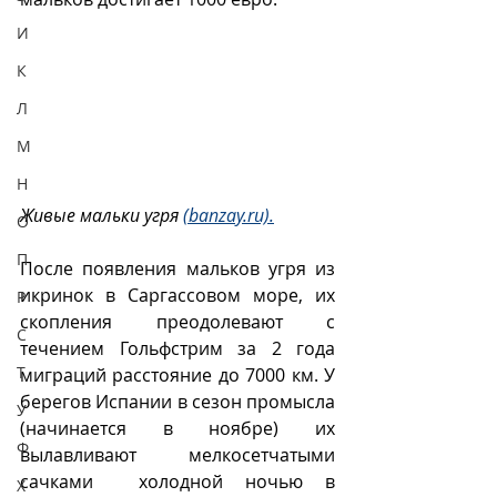
И
К
Л
М
Н
Живые мальки угря 
(banzay.ru).
О
П
После появления мальков угря из 
икринок в Саргассовом море, их 
Р
скопления преодолевают с 
С
течением Гольфстрим за 2 года 
Т
миграций расстояние до 7000 км. У 
берегов Испании в сезон промысла 
У
(начинается в ноябре) их 
Ф
вылавливают мелкосетчатыми 
сачками  холодной ночью в 
Х