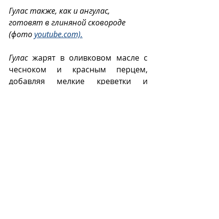
Гулас также, как и ангулас, 
готовят в глиняной сковороде 
(фото 
youtube.com).
Гулас
 жарят в оливковом масле с 
чесноком и красным перцем, 
добавляя мелкие креветки и 
крабовые палочки для придания 
«морского» вкуса и аромата.
А
Recent Posts
See All