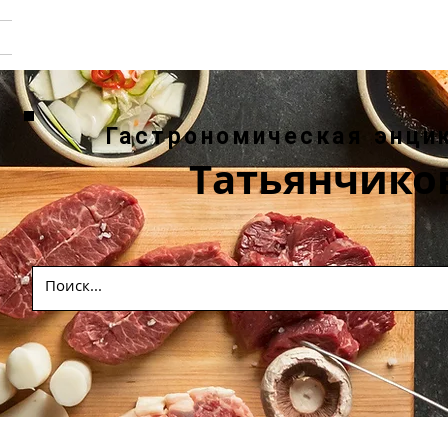
Гастрономическая энци
Татьянчико