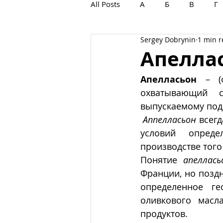
All Posts
А
Б
В
Г
Sergey Dobrynin
1 min 
С
Т
У
Ф
Х
Апелла
Апелласьон
 – (
охватывающий с
выпускаемому под
Аппелласьон
 всег
условий опреде
производстве того 
Понятие 
апеллась
Франции, но поздн
определенное ге
оливкового масла
продуктов.