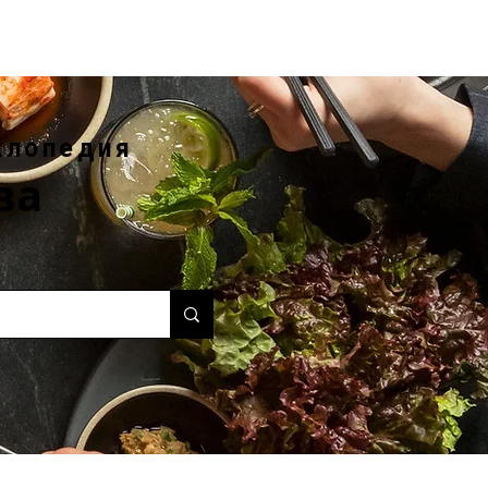
клопедия
ва