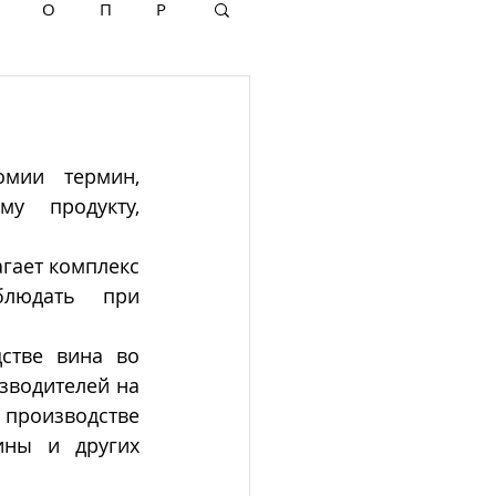
О
П
Р
мии термин, 
 продукту, 
гает комплекс 
людать при 
тве вина во 
зводителей на 
роизводстве 
ины и других 