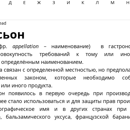
Д
Е
Ж
З
И
К
Л
М
Н
read
Ц
Ч
Ш
Щ
Ы
Э
Ю
Я
сьон
фр.
appellation
 – наименование)  в гастроно
овокупность требований к тому или иному
 определённым наименованием. 
да связан с определенной местностью, но предпола
ленных законом, которые необходимо соб
или иного продукта.  
он
 появилось в первую очередь при производс
ее стало использоваться и для защиты прав прои
ографическое имя и в других странах при п
, бальзамического уксуса, французской баран