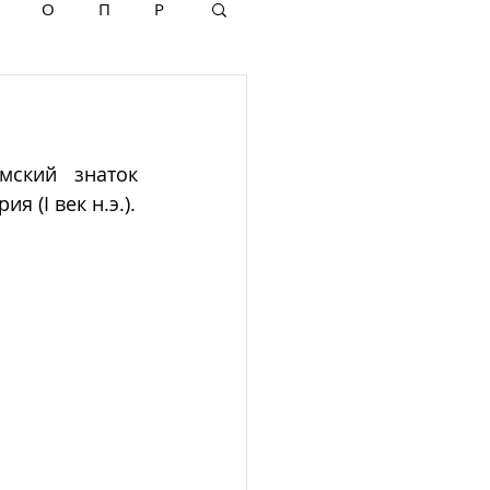
О
П
Р
мский знаток 
я (I век н.э.).