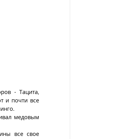
ов - Тацита, 
т и почти все 
инго. 
ивал медовым 
ины все свое 