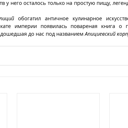
ств у него осталось только на простую пищу, леге
пиций
 обогатил античное кулинарное искусств
акате империи появилась повареная книга о п
 дошедшая до нас под названием 
Апициевский корп