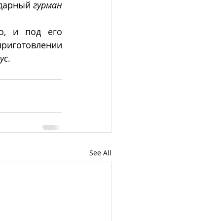
ндарный 
гурман
о, и под его 
риготовлении 
ус
.
See All