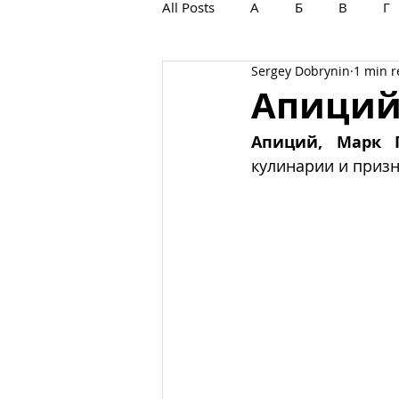
All Posts
А
Б
В
Г
Sergey Dobrynin
1 min 
С
Т
У
Ф
Х
Апиций
Апиций, Марк 
кулинарии и приз