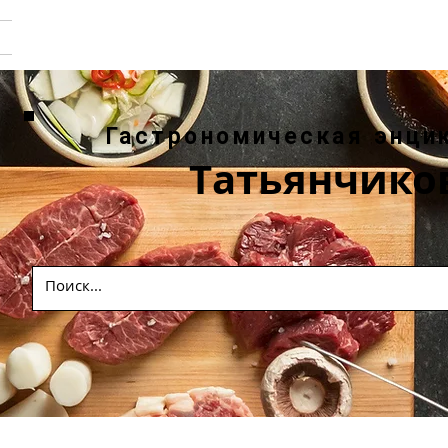
Гастрономическая энци
Татьянчико