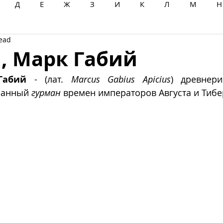
Д
Е
Ж
З
И
К
Л
М
Н
read
Ц
Ч
Ш
Щ
Ы
Э
Ю
Я
, Марк Габий
Габий
 - (лат. 
Marcus Gabius Apicius
) древнери
нанный 
гурман
 времен императоров Августа и Тибери