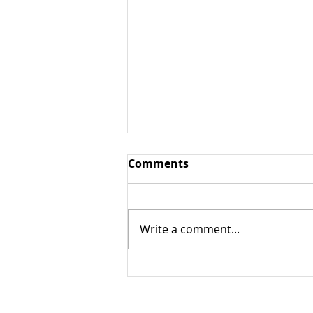
Аюрведичсекая
Comments
кулинария
Аюрведичсекая кулинария –
направление в кулинарии,
Write a comment...
основанное на индуистской
философско-медицинской
системы Аюрведа (санскр.
«Знание...