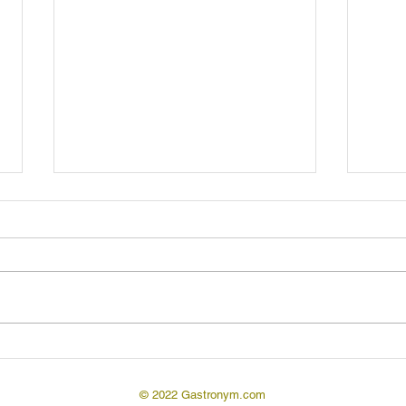
Ашлянфу / ашлямфу
Ачма
поп
Зак
© 2022 Gastronym.com