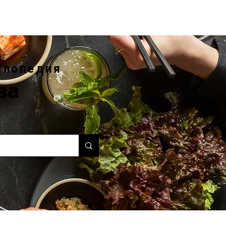
клопедия
ва