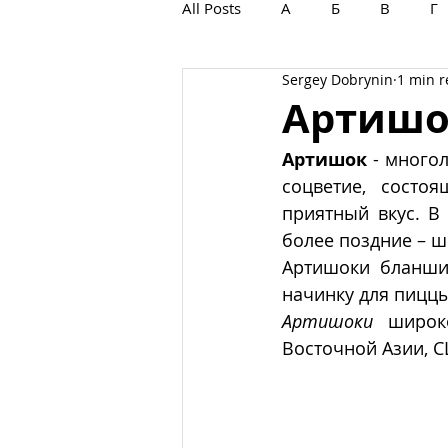
All Posts
А
Б
В
Г
Sergey Dobrynin
1 min 
С
Т
У
Ф
Х
Артишо
Артишок
 - много
соцветие, состо
приятный вкус. В
более поздние – 
Артишоки бланшир
начинку для пиццы
Артишоки
 широк
Восточной Азии, С