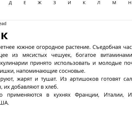
Д
Е
Ж
З
И
К
Л
М
Н
read
Ц
Ч
Ш
Щ
Ы
Э
Ю
Я
к
летнее южное огородное растение. Съедобная час
ящее из мясистых чешуек, богатое витаминам
 кулинарии принято использовать и молодые почк
шишки, напоминающие сосновые. 
уют, жарят и тушат. Из артишоков готовят сала
, их добавляют в хлеб. 
о применяются в кухнях Франции, Италии, И
ША. 