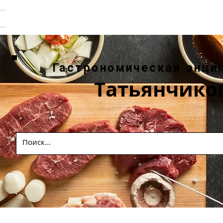
Гастрономическая энци
Татьянчико