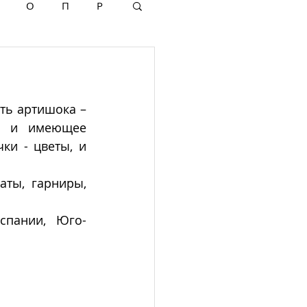
О
П
Р
ть артишока – 
и и имеющее 
и - цветы, и 
ты, гарниры, 
спании, Юго-