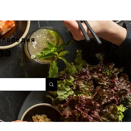
клопедия
ва