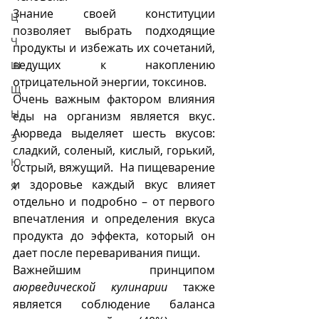
Знание своей конституции 
Ц
позволяет выбрать подходящие 
Ч
продукты и избежать их сочетаний, 
ведущих к накоплению 
Ш
отрицательной энергии, токсинов.
Щ
Очень важным фактором влияния 
Ы
еды на организм является вкус. 
Аюрведа выделяет шесть вкусов: 
Э
сладкий, соленый, кислый, горький, 
Ю
острый, вяжущий.  На пищеварение 
и здоровье каждый вкус влияет 
Я
отдельно и подробно – от первого 
впечатления и определения вкуса 
продукта до эффекта, который он 
дает после переваривания пищи. 
Важнейшим  принципом 
аюрведической кулинарии
 также 
является соблюдение баланса 