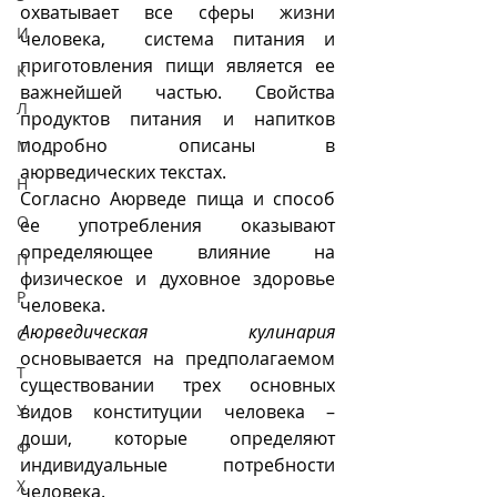
охватывает все сферы жизни 
И
человека,  система питания и 
приготовления пищи является ее 
К
важнейшей частью. Свойства 
Л
продуктов питания и напитков 
подробно описаны в 
М
аюрведических текстах.
Н
Согласно Аюрведе пища и способ 
О
ее употребления оказывают 
определяющее влияние на 
П
физическое и духовное здоровье 
Р
человека. 
Аюрведическая кулинария
С
основывается на предполагаемом 
Т
существовании трех основных 
У
видов конституции человека – 
доши, которые определяют 
Ф
индивидуальные потребности 
Х
человека. 