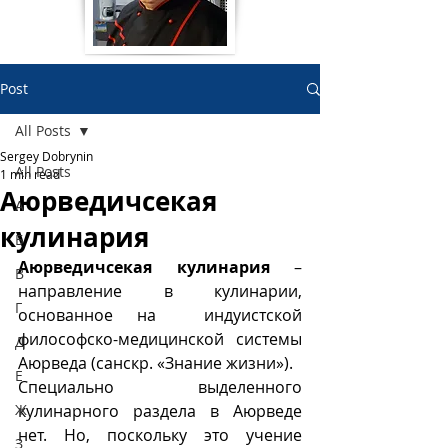
Post
All Posts
Sergey Dobrynin
All Posts
1 min read
Аюрведичсекая
А
кулинария
Б
Аюрведичсекая кулинария
 –  
В
направление в кулинарии, 
Г
основанное на  индуистской 
философско-медицинской системы 
Д
Аюрведа (санскр. «Знание жизни»). 
Е
Специально выделенного 
Ж
кулинарного раздела в Аюрведе 
нет. Но, поскольку это учение 
З