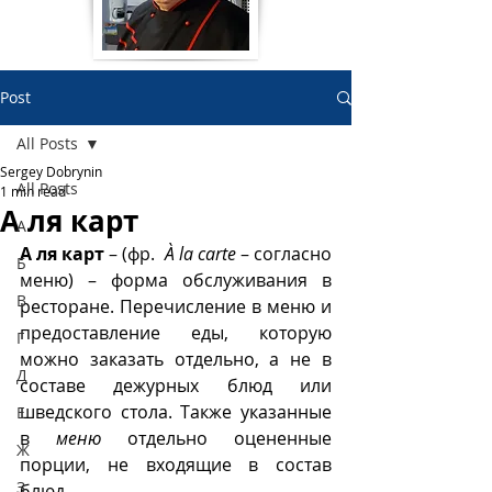
Post
All Posts
Sergey Dobrynin
All Posts
1 min read
А ля карт
А
А ля карт 
– (фр.  
À la carte
 – согласно 
Б
меню) – форма обслуживания в 
В
ресторане. Перечисление в меню и 
предоставление еды, которую 
Г
можно заказать отдельно, а не в 
Д
составе дежурных блюд или 
шведского стола. Также указанные 
Е
в 
меню
 отдельно оцененные 
Ж
порции, не входящие в состав 
З
блюд.