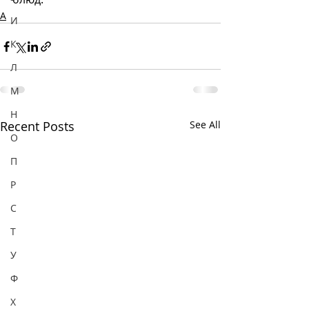
А
И
К
Л
М
Н
Recent Posts
See All
О
П
Р
С
Т
У
Ф
Х