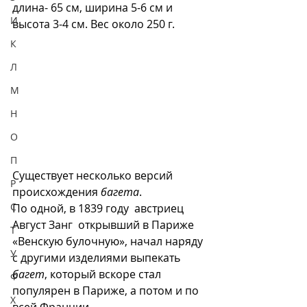
длина- 65 см, ширина 5-6 см и 
И
высота 3-4 см. Вес около 250 г.  
К
Л
М
Н
О
П
Существует несколько версий 
Р
происхождения 
багета
.
С
По одной, в 1839 году  австриец 
Август Занг  открывший в Париже 
Т
«Венскую булочную», начал наряду 
У
с другими изделиями выпекать 
багет
, который вскоре стал 
Ф
популярен в Париже, а потом и по 
Х