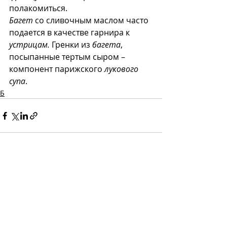
полакомиться.
Багет
 со сливочным маслом часто 
подается в качестве гарнира к 
устрицам.
 Гренки из 
багета
, 
посыпанные тертым сыром – 
компонент парижского 
лукового 
супа
.
Б
Recent Posts
See All