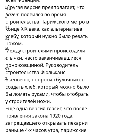
всей Франции.
 Другая версия предполагает, что 
Ц
багет
 появился во время 
Ч
строительства Парижского метро в 
Ш
конце XIX века, как альтернатива 
хлебу, который нужно было резать 
Щ
ножом.
Ы
Между строителями происходили 
стычки, часто заканчивавшиеся 
Э
поножовщиной. Руководитель 
Ю
строительства Фюльжанс 
Я
Бьенвеню, попросил булочников 
создать хлеб, который можно было 
бы ломать руками, чтобы отобрать 
у строителей ножи. 
Ещё одна версия гласит, что после 
появления закона 1920 года, 
запрещавшего открывать пекарни 
раньше 4-х часов утра, парижские 