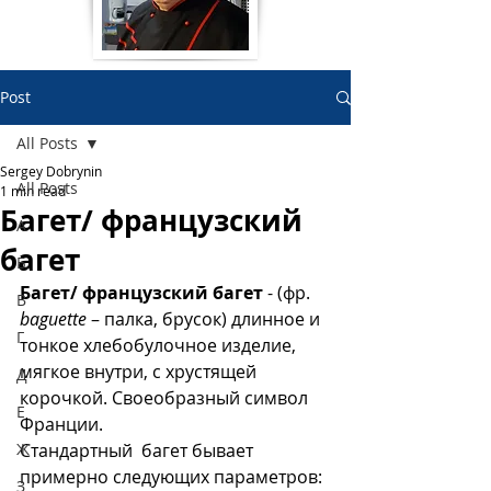
Post
All Posts
Sergey Dobrynin
All Posts
1 min read
Багет/ французский
А
багет
Б
Багет/ французский багет 
- (фр.
В
baguette
 – палка, брусок) длинное и 
Г
тонкое хлебобулочное изделие, 
мягкое внутри, с хрустящей 
Д
корочкой. Своеобразный символ 
Е
Франции.
Ж
Стандартный  багет бывает 
примерно следующих параметров: 
З