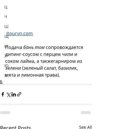
Ц
Ч
Ш
itourvn.com
Щ
Ы
Подача 
бань том
 сопровождается 
дипинг-соусом с перцем чили и 
Э
соком лайма, а такжегарниром из 
Ю
зелени (зеленый салат, базилик, 
мята и лимонная трава). 
Я
Б
Recent Posts
See All