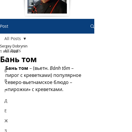
Post
All Posts
Sergey Dobrynin
All Posts
1 min read
Бань том
А
Бань том
 – (вьетн. 
Bánh tôm
 – 
Б
пирог с креветками) популярное 
В
северо-вьетнамское блюдо – 
«пирожки» с креветками. 
Г
Д
Е
Ж
З