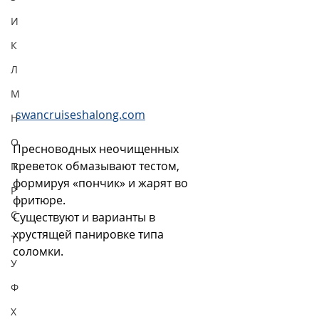
И
К
Л
М
swancruiseshalong.com
Н
О
Пресноводных неочищенных 
креветок обмазывают тестом, 
П
формируя «пончик» и жарят во 
Р
фритюре.  
С
Существуют и варианты в 
хрустящей панировке типа 
Т
соломки.  
У
Ф
Х