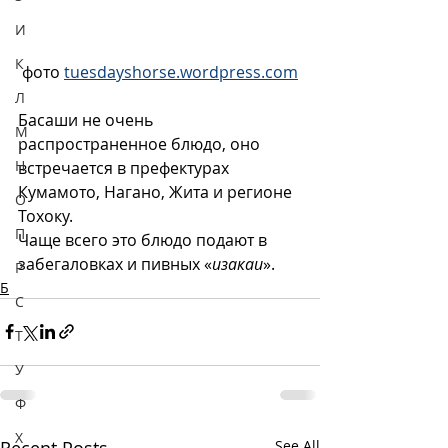
И
К
 фото 
tuesdayshorse.wordpress.com
Л
Басаши не очень 
М
распространенное блюдо, оно 
Н
встречается в префектурах 
Кумамото, Нагано, Жита и регионе 
О
Тохоку. 
П
Чаще всего это блюдо подают в 
забегаловках и пивных «
изакаи
».
Р
Б
С
Т
У
Ф
Х
Recent Posts
See All