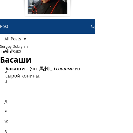
Post
All Posts
Sergey Dobrynin
All Posts
1 min read
Басаши
А
Басаши
 – (яп. 馬刺し) 
сашими
 из 
Б
сырой конины.  
В
Г
Д
Е
Ж
З