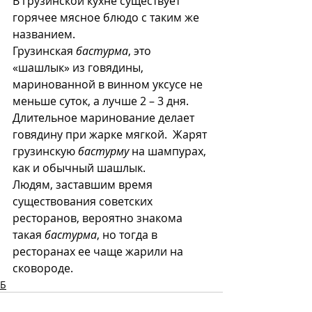
В грузинской кухне существует 
горячее мясное блюдо с таким же 
названием. 
Грузинская 
бастурма
, это 
«шашлык» из говядины, 
маринованной в винном уксусе не 
меньше суток, а лучше 2 – 3 дня. 
Длительное маринование делает 
говядину при жарке мягкой.  Жарят 
грузинскую 
бастурму
 на шампурах, 
как и обычный шашлык.
Людям, заставшим время 
существования советских 
ресторанов, вероятно знакома 
такая 
бастурма
, но тогда в 
ресторанах ее чаще жарили на 
сковороде.
Б