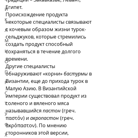
Египет.
И
Происхождение продукта 
К
некоторые специалисты связывают 
с кочевым образом жизни турок-
Л
сельджуков, которые стремились 
М
создать продукт способный 
Н
сохраняться в течение долгого 
времени.
О
Другие специалисты 
П
обнаруживают «корни» 
бастурмы
 в 
Византии, еще до прихода турок в 
Р
Малую Азию. В Византийской 
С
империи существовал продукт из 
соленого и вяленого мяса 
Т
называвшийся 
пастон
 (греч. 
У
παστόν) и 
акропастон
 (греч. 
Ф
ακρόπαστον). По мнению 
сторонников этой версии, 
Х