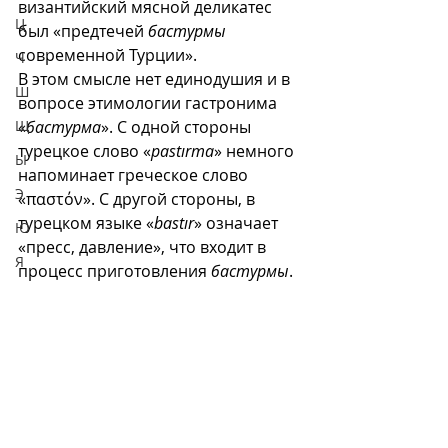
византийский мясной деликатес 
Ц
был «предтечей 
бастурмы
современной Турции». 
Ч
В этом смысле нет единодушия и в 
Ш
вопросе этимологии гастронима 
Щ
«
бастурма
». С одной стороны 
турецкое слово «
pastırma
» немного 
Ы
напоминает греческое слово 
Э
«παστόν». С другой стороны, в 
турецком языке «
bastır
» означает 
Ю
«пресс, давление», что входит в 
Я
процесс приготовления 
бастурмы
.