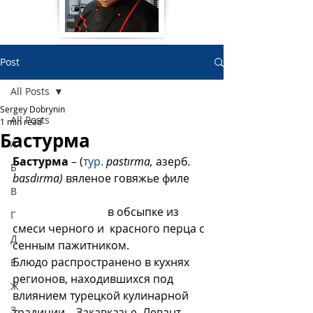
Post
All Posts
Sergey Dobrynin
All Posts
1 min read
Бастурма
А
Бастурма
 – (
тур.
pastırma,
 азерб
. 
Б
basdırma) 
вяленое говяжье филе       
В
                                  в обсыпке из 
Г
смеси черного и  красного перца с 
Д
сенным пажитником.
Блюдо распространено в кухнях 
Е
регионов, находившихся под 
Ж
влиянием турецкой кулинарной 
З
традиции – Закавказье, Левант, 