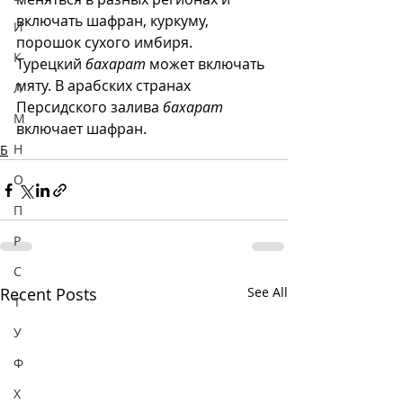
включать шафран, куркуму, 
И
порошок сухого имбиря. 
К
Турецкий 
бахарат
 может включать 
мяту. В арабских странах 
Л
Персидского залива 
бахарат
М
включает шафран. 
Н
Б
О
П
Р
С
Recent Posts
See All
Т
У
Ф
Х