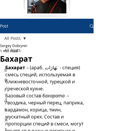
Post
All Posts
Sergey Dobrynin
All Posts
1 min read
Бахарат
А
Бахарат
 – (араб. بَهَارَات  - специя) 
Б
смесь специй, используемая в 
В
ближневосточной, турецкой и 
греческой кухне.
Г
Базовый состав 
бахарата
  – 
Д
гвоздика, черный перец, паприка, 
кардамон, корица, тмин, 
Е
мускатный орех. Состав и 
Ж
пропорции специй в смеси, могут 
З
меняться в разных регионах и 