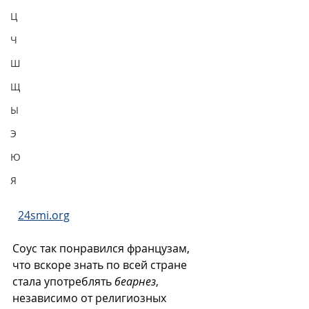
Ц
Ч
Ш
Щ
Ы
Э
Ю
Я
24smi.org
Соус так понравился французам, 
что вскоре знать по всей стране 
стала употреблять 
беарнез
, 
независимо от религиозных 