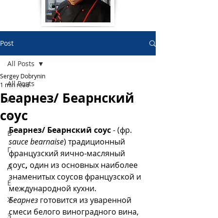
Post
All Posts
Sergey Dobrynin
All Posts
1 min read
Беарнез/ Беарнский
А
соус
Б
Беарнез/ Беарнский соус
 -
(фр. 
В
sauce bearnaise
) традиционный 
Г
французский яично-масляный 
соус
,
 один из основных наиболее 
Д
знаменитых соусов французской и 
Е
международной кухни. 
Ж
Беарнез
 готовится из уваренной 
смеси белого виноградного вина, 
З