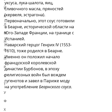
уксуса, лука-шалота, яиц, 
И
сливочного масла, пряностей 
(кервеля, эстрагона). 
К
Первоначально, этот соус готовили 
Л
в Беарне, исторической области на 
Юго-Западе Франции, на границе с 
М
Испанией. 
Н
Наварский герцог Генрих IV (1553-
О
1610), тоже родился в Беарне. 
Именно он положил начало 
П
французской королевской 
Р
династии Бурбонов, в эпоху 
религиозных войн был вождем 
С
гугенотов и завел в Париже моду 
Т
на употребление 
Беарнского соуса
.
У
Ф
Х