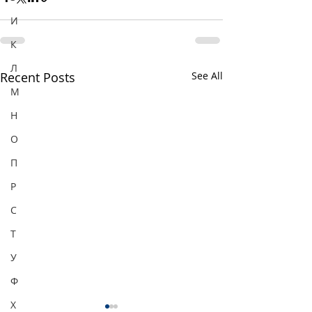
И
К
Л
Recent Posts
See All
М
Н
О
П
Р
С
Т
У
Ф
Х