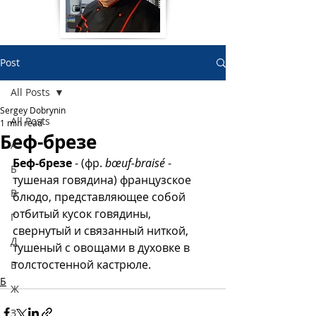
Post
All Posts
Sergey Dobrynin
All Posts
1 min read
Беф-брезе
А
Беф-брезе 
- (фр.
 bœuf-braisé
 - 
Б
тушеная говядина) французское 
В
блюдо, представляющее собой 
отбитый кусок говядины, 
Г
свернутый и связанный ниткой, 
Д
тушеный с овощами в духовке в 
толстостенной кастрюле. 
Е
Б
Ж
З