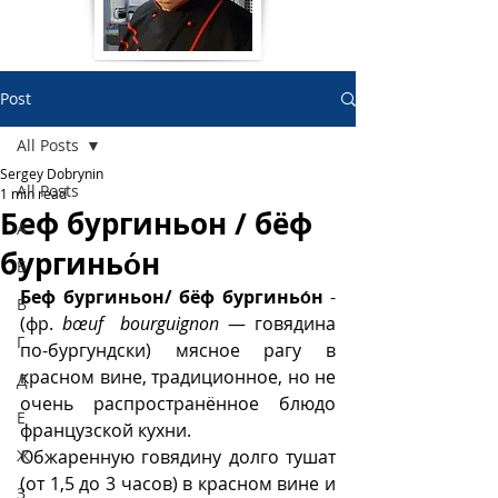
Post
All Posts
Sergey Dobrynin
All Posts
1 min read
Беф бургиньон / бёф
А
бургиньо́н
Б
Беф бургиньон/ бёф бургиньо́н
 - 
В
(фр. 
bœuf  bourguignon
 — говядина 
Г
по-бургундски) мясное рагу в 
красном вине, традиционное, но не 
Д
очень распространённое блюдо 
Е
французской кухни. 
Ж
Обжаренную говядину долго тушат 
(от 1,5 до 3 часов) в красном вине и 
З