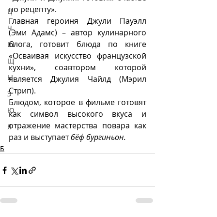
по рецепту». 
Ц
Главная героиня Джули Пауэлл 
Ч
(Эми Адамс) – автор кулинарного 
блога, готовит блюда по книге 
Ш
«Осваивая искусство французской 
Щ
кухни», соавтором которой 
Ы
является Джулия Чайлд (Мэрил 
Стрип). 
Э
Блюдом, которое в фильме готовят 
Ю
как символ высокого вкуса и 
отражение мастерства повара как 
Я
раз и выступает 
бёф бургиньон. 
Б