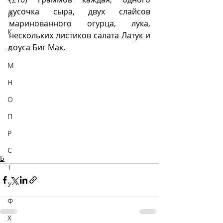
кусочка сыра, двух слайсов 
И
маринованного огурца, лука, 
К
нескольких листиков салата Латук и 
соуса Биг Мак.
Л
М
Н
О
П
Р
С
Б
Т
У
Ф
Х