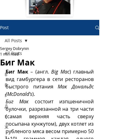
Post
All Posts
Sergey Dobrynin
All Posts
1 min read
Биг Мак
А
Биг Мак
 – (англ. 
Big Mac
) главный 
Б
вид гамбургера в сети ресторанов 
В
быстрого питания 
Мак Дональдс 
(McDonald’s
).
Г
Биг Мак
 состоит изпшеничной 
Д
булочки, разрезанной на три части 
(самая верхняя часть сверху 
Е
посыпана кунжутом), двух котлет из 
Ж
рубленого мяса весом примерно 50 
З
(±10) граммов каждая, одного 