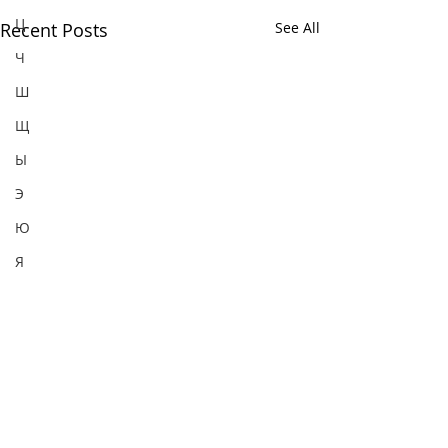
Ц
Recent Posts
See All
Ч
Ш
Щ
Ы
Э
Ю
Я
Comments