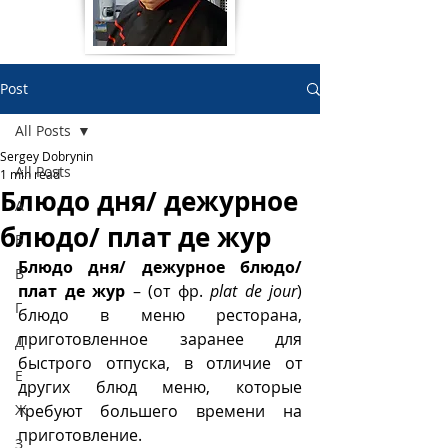
Post
All Posts
Sergey Dobrynin
All Posts
1 min read
Блюдо дня/ дежурное
А
блюдо/ плат де жур
Б
Блюдо дня/ дежурное блюдо/ 
В
плат де жур 
– (от фр. 
plat de jour
) 
Г
блюдо в меню ресторана, 
приготовленное заранее для 
Д
быстрого отпуска, в отличие от 
Е
других блюд меню, которые 
Ж
требуют большего времени на 
приготовление. 
З