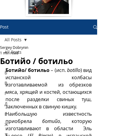
Post
All Posts
Sergey Dobrynin
All Posts
1 min read
Ботийо / ботильо
А
Ботийо/ ботильо
 – (исп. 
botillo
) вид 
Б
испанской колбасы 
В
изготавливаемой  из обрезков 
мяса, хрящей и костей, остающихся 
Г
после разделки свиных туш, 
Д
заключенных в свиную кишку.   
Наибольшую известность 
Е
приобрела 
ботийо
, которую 
Ж
изготавливают в области  Эль 
З
Бьерсо (
El Bierzo
) в испанской 