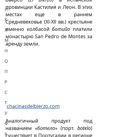
провинции Кастилия и Леон. В этих 
И
местах еще в раннем 
К
Средневековье (XI-XII вв.) крестьяне 
именно колбасой 
ботийо
 платили 
Л
монастырю San Pedro de Montes за 
М
аренду земли.  
Н
О
П
Р
С
Т
chacinasdelbierzo.com
У
Аналогичный продукт под 
Ф
названием «
ботело
» (порт. 
botelo
) 
Х
существует в Португалии в регионе 