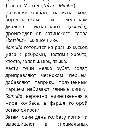
Трас-ос-Монтес (
Trás-os-Montes
). 
Ц
Название колбасы на испанском, 
Ч
португальском и леонском 
диалекте испанского (
butiellu
), 
Ш
происходят от латинского слова 
Щ
«
botellus
» - «кишечник».
Ы
Ботийо
 готовится из разных кусков 
мяса с ребрами, частями хребта, 
Э
хвоста, головы, щек, языка. 
Ю
Части туши мелко рубят, солят, 
приправляют чесноком, перцем, 
Я
добавляют паприку, полученным 
фаршем набивают свиные кишки. 
Ботийо
, вероятно, единственная в 
мире колбаса, в фарше которой 
остаются кости.
Затем, один день колбасу коптят и 
вывешивают в специальных 