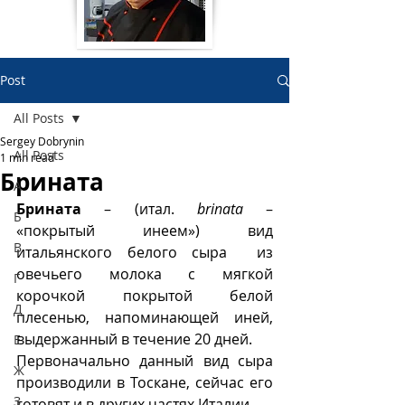
Post
All Posts
Sergey Dobrynin
All Posts
1 min read
Брината
А
Брината
 – (итал. 
brinata
– 
Б
«покрытый инеем») вид 
В
итальянского белого сыра  из 
овечьего молока с мягкой 
Г
корочкой покрытой белой 
Д
плесенью, напоминающей иней, 
выдержанный в течение 20 дней.
Е
Первоначально данный вид сыра 
Ж
производили в Тоскане, сейчас его 
З
готовят и в других частях Италии. 