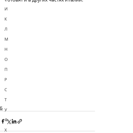
И
К
Л
М
Н
О
П
Р
С
Т
Б
У
Ф
Х