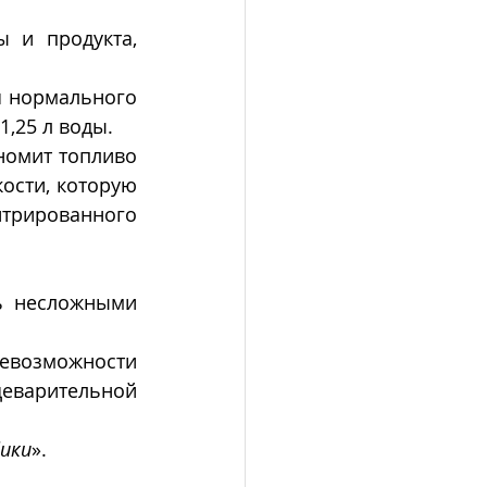
 и продукта, 
 нормального 
1,25 л воды. 
номит топливо 
ости, которую 
трированного 
ь несложными 
евозможности 
еварительной 
бики
». 