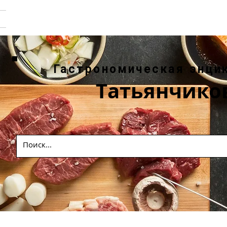
Гастрономическая энци
Татьянчико