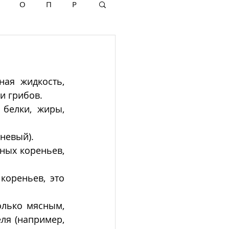
О
П
Р
ная жидкость, 
и грибов.
белки, жиры, 
невый). 
ых кореньев, 
ореньев, это 
лько мясным, 
я (например, 