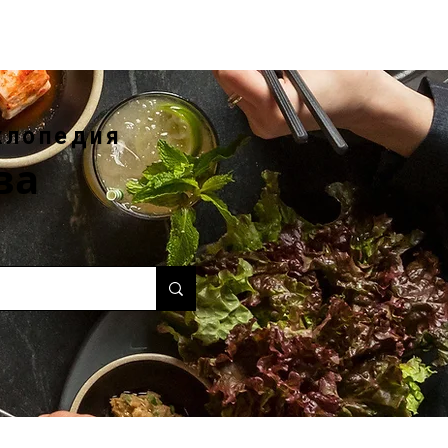
клопедия
ва