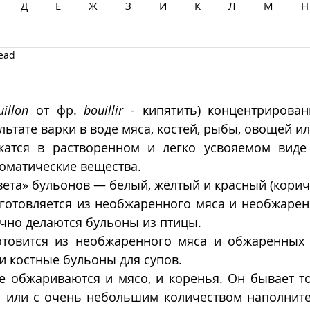
Д
Е
Ж
З
И
К
Л
М
Н
read
Ц
Ч
Ш
Щ
Ы
Э
Ю
Я
uillon
 от фр. 
bouillir
 - кипятить) концентрирован
льтате варки в воде мяса, костей, рыбы, овощей ил
атся в растворенном и легко усвояемом виде 
оматические вещества.
вета» бульонов — белый, жёлтый и красный (корич
готовляется из необжаренного мяса и необжаренн
чно делаются бульоны из птицы. 
товится из необжаренного мяса и обжаренных к
 костные бульоны для супов. 
е обжариваются и мясо, и коренья. Он бывает то
о или с очень небольшим количеством наполнител