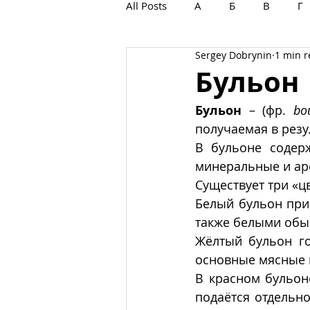
All Posts
А
Б
В
Г
Sergey Dobrynin
1 min 
С
Т
У
Ф
Х
Бульон
Бульон 
– (фр.
bo
получаемая в резу
В бульоне содерж
минеральные и ар
Существует три «ц
Белый бульон при
также белыми обы
Жёлтый бульон го
основные мясные и
В красном бульон
подаётся отдельн