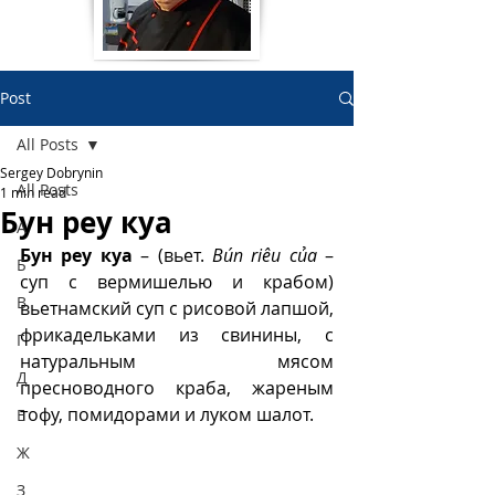
Post
All Posts
Sergey Dobrynin
All Posts
1 min read
Бун реу куа
А
Бун реу куа
 – (вьет. 
Bún riêu của
 – 
Б
суп с вермишелью и крабом) 
В
вьетнамский суп с рисовой лапшой, 
фрикадельками из свинины, с 
Г
натуральным мясом 
Д
пресноводного краба, жареным 
тофу, помидорами и луком шалот.
Е
Ж
З