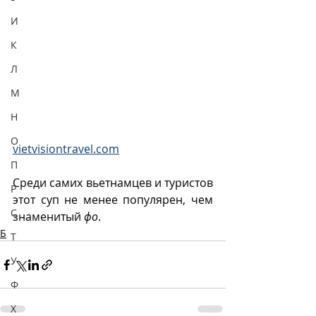
И
К
Л
М
Н
О
vietvisiontravel.com
П
Среди самих вьетнамцев и туристов 
Р
этот суп не менее популярен, чем 
С
знаменитый 
фо
.
Б
Т
У
Ф
Х