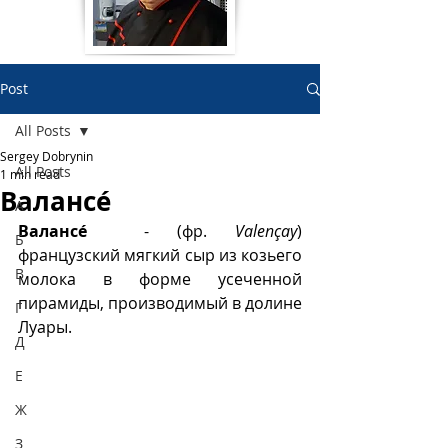
Post
All Posts
Sergey Dobrynin
All Posts
1 min read
Валансé
А
Валансé 
 - (фр.
 Valençay
)  
Б
французский мягкий сыр из козьего 
В
молока в форме усеченной 
пирамиды, производимый в долине 
Г
Луары. 
Д
Е
Ж
З