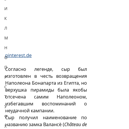
И
К
Л
М
Н
pinterest.de
О
П
Согласно легенде, сыр был 
изготовлен в честь возвращения 
Р
Наполеона Бонапарта из Египта, но 
С
верхушка пирамиды была якобы 
отсечена самим Наполеоном, 
Т
избегавшим воспоминаний о 
У
неудачной кампании.
Ф
Сыр получил наименование по 
названию замка Валансè (
Château de 
Х