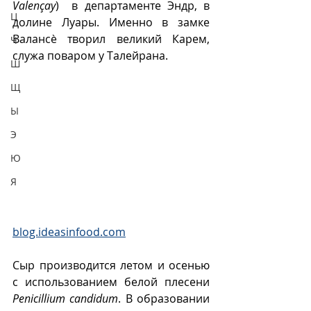
Valençay
)  в департаменте Эндр, в 
Ц
долине Луары. Именно в замке 
Валансè творил великий Карем, 
Ч
служа поваром у Талейрана.  
Ш
Щ
Ы
Э
Ю
Я
blog.ideasinfood.com
Сыр производится летом и осенью 
с использованием белой плесени 
Penicillium candidum
. В образовании 