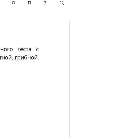
О
П
Р
ого теста с 
ной, грибной, 