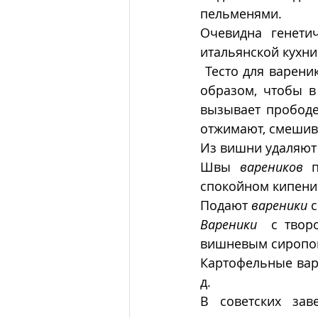
пельменями. 
Очевидна генети
итальянской кухни.
 Тесто для вареников должно быть крутым, но не толстым. Начинку готовят таким 
образом, чтобы в
вызывает прободе
отжимают, смешив
Из вишни удаляют 
Швы 
вареников
 п
спокойном кипени
Подают 
вареники
 
Вареники
  с твор
вишневым сиропом
Картофельные вар
д.
В советских зав