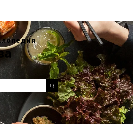
клопедия
ва