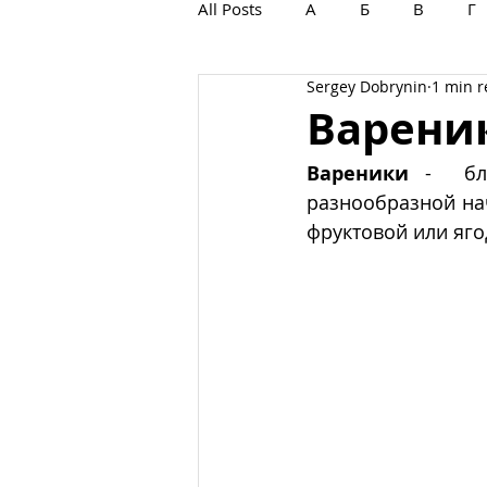
All Posts
А
Б
В
Г
Sergey Dobrynin
1 min 
С
Т
У
Ф
Х
Варени
Вареники
 -  бл
разнообразной нач
фруктовой или яго