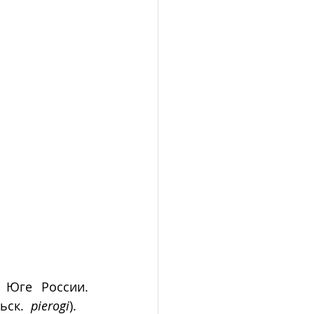
 Юге России. 
ск.  
pierogi
).  