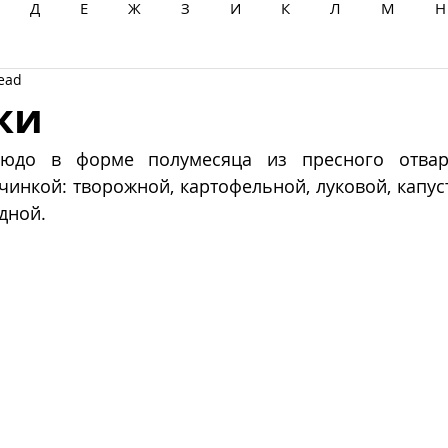
Д
Е
Ж
З
И
К
Л
М
Н
read
Ц
Ч
Ш
Щ
Ы
Э
Ю
Я
ки
юдо в форме полумесяца из пресного отварн
инкой: творожной, картофельной, луковой, капуст
дной. 