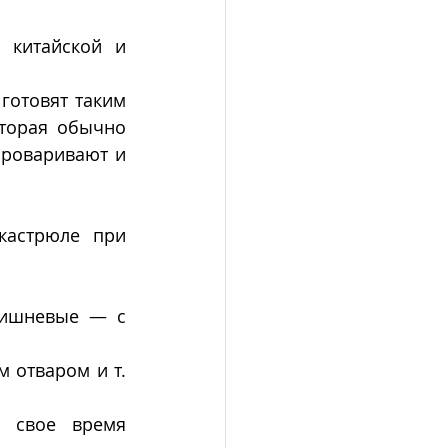
китайской и 
торая обычно 
роваривают и 
астрюле при 
вишневые — с 
отваром и т. 
 свое время 