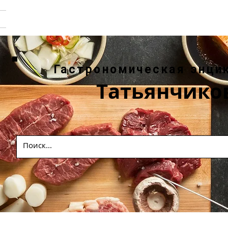
Гастрономическая энци
Татьянчико