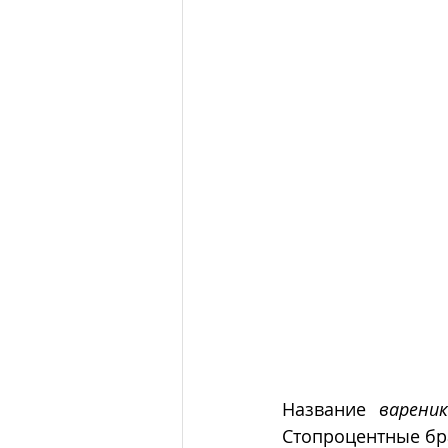
Название 
варени
Стопроцентные бра