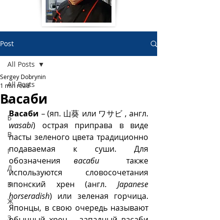
Post
All Posts
Sergey Dobrynin
All Posts
1 min read
Васаби
А
Васаби
 – (яп.
山葵 или ワサビ , англ. 
Б
wasabi
) острая приправа в виде 
В
пасты зеленого цвета традиционно 
подаваемая к суши. Для 
Г
обозначения 
васаби
  также 
Д
используются словосочетания 
японский хрен (англ. 
Japanese 
Е
horseradish
) или зеленая горчица.  
Ж
Японцы, в свою очередь называют 
З
обычный хрен – западный васаби 