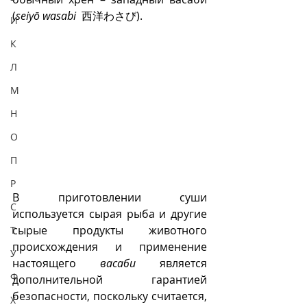
(
seiyō wasabi
  西洋わさび).
И
К
Л
М
Н
О
П
Р
В приготовлении суши 
С
используется сырая рыба и другие 
сырые продукты животного 
Т
происхождения и применение 
У
настоящего 
васаби
 является 
Ф
дополнительной гарантией 
безопасности, поскольку считается, 
Х