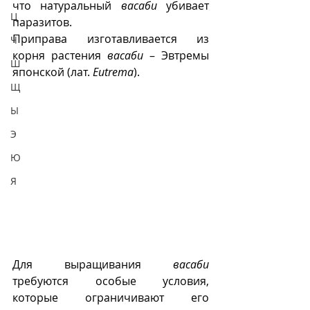
что натуральный 
васаби
 убивает 
Ц
паразитов. 
Приправа изготавливается из 
Ч
корня растения 
васаби
 – Эвтремы 
Ш
японской (лат. 
Eutrema
). 
Щ
Ы
Э
Ю
Я
Для выращивания 
васаби
требуются особые условия, 
которые ограничивают его 