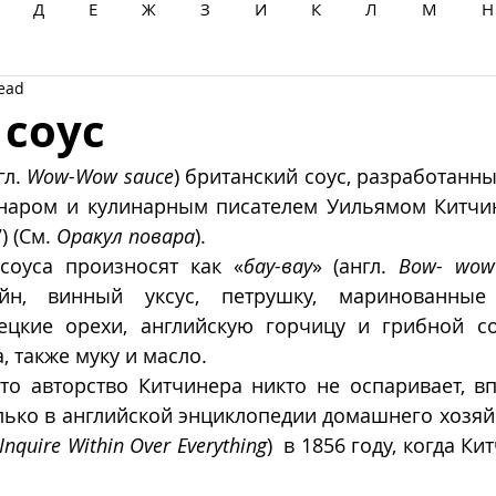
Д
Е
Ж
З
И
К
Л
М
Н
read
Ц
Ч
Ш
Щ
Ы
Э
Ю
Я
 соус
гл. 
Wow-Wow sauce
) британский соус, разработанный
инаром и кулинарным писателем Уильямом Китчи
) (См. 
Оракул повара
). 
соуса произносят как «
бау-вау
» (англ. 
Bow- wow
йн, винный уксус, петрушку, маринованные
цкие орехи, английскую горчицу и грибной со
, также муку и масло.
то авторство Китчинера никто не оспаривает, вп
лько в английской энциклопедии домашнего хозяй
Inquire Within Over Everything
)  в 1856 году, когда Ки