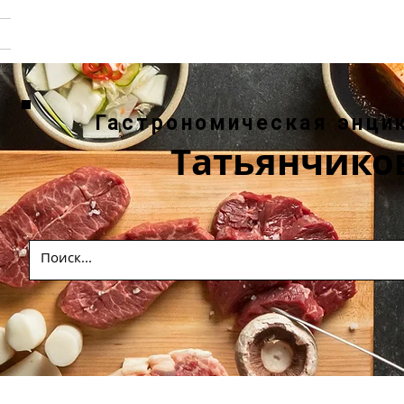
Гастрономическая энци
Татьянчико