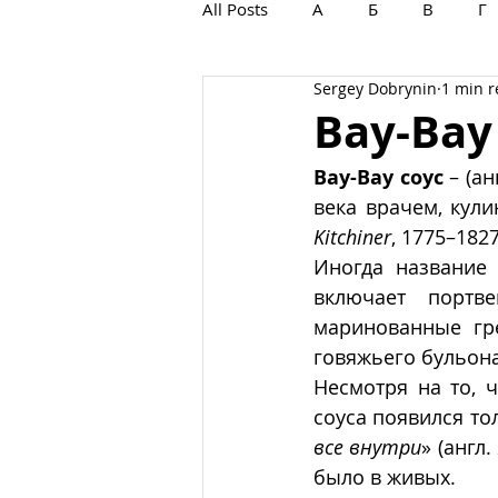
All Posts
А
Б
В
Г
Sergey Dobrynin
1 min 
С
Т
У
Ф
Х
Вау-Вау
Вау-Вау соус
 – (ан
века врачем, кул
Kitchiner
, 1775–1827
Иногда название 
включает портве
маринованные гре
говяжьего бульона
Несмотря на то, ч
соуса появился то
все внутри
» (англ. 
было в живых.