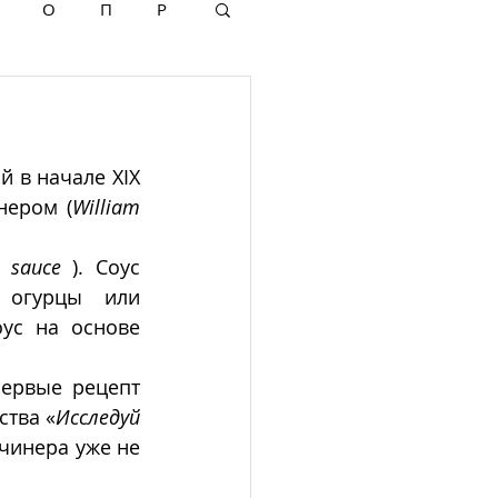
О
П
Р
 в начале XIX 
нером (
William 
 sauce
 ). Соус 
 огурцы или 
ус на основе 
ервые рецепт 
ства «
Исследуй 
тчинера уже не 