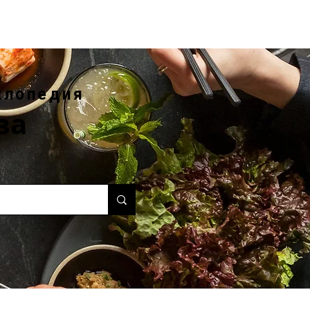
клопедия
ва