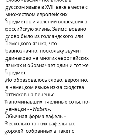
русском языке в XVIII веке вместе с 
И
множеством европейских 
К
предметов и явлений вошедших в 
российскую жизнь. Заимствовано 
Л
слово было из голландского или 
М
немецкого языка, что 
Н
равнозначно, поскольку звучит 
одинаково на многих европейских 
О
языках и обозначает один и тот же 
П
предмет. 
Но образовалось слово, вероятно, 
Р
в немецком языке из-за сходства 
С
оттисков на печенье 
напоминавших пчелиные соты, по-
Т
немецки - «
Waben
».
У
Обычная форма вафель – 
Ф
несколько тонких вафельных 
коржей, собранных в пакет с 
Х