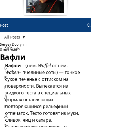
Post
All Posts
Sergey Dobrynin
All Posts
3 min read
Вафли
А
Вафли
 – (нем. 
Waffel
 от нем. 
Б
Waben
– пчелиные соты) — тонкое 
В
сухое печенье с оттиском на 
поверхности. Выпекается из 
Г
жидкого теста в специальных 
Д
формах оставляющих 
повторяющийся рельефный 
Е
отпечаток. Тесто готовят из муки, 
Ж
сливок, яиц и сахара. 
З
Слово «вафли» появилось в 