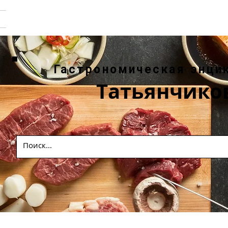
Гастрономическая энци
Татьянчико