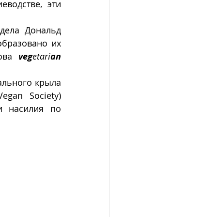
водстве, эти 
дела Дональд 
образовано их 
ова
 veg
etari
an
ального крыла 
gan Society) 
 насилия по 