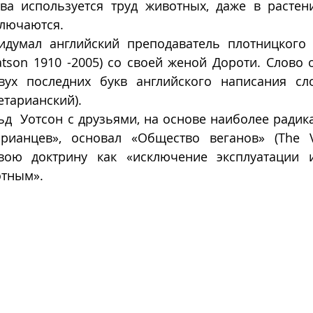
ва используется труд животных, даже в растение
ключаются.
идумал английский преподаватель плотницкого 
tson 1910 -2005) со своей женой Дороти. Слово 
вух последних букв английского написания сл
етарианский). 
ьд  Уотсон с друзьями, на основе наиболее радик
рианцев», основал «Общество веганов» (The Ve
вою доктрину как «исключение эксплуатации и
тным».