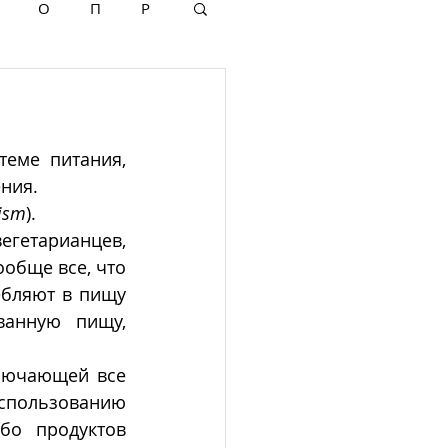
О
П
Р
еме питания, 
ния.
ism
).
гетарианцев, 
обще все, что 
бляют в пищу 
анную пищу, 
лючающей все 
пользованию 
бо продуктов 