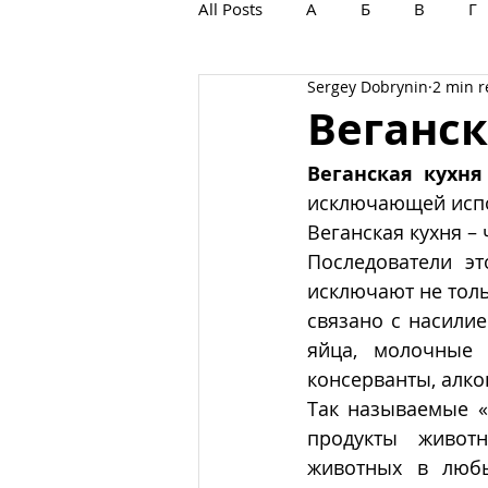
All Posts
А
Б
В
Г
Sergey Dobrynin
2 min 
С
Т
У
Ф
Х
Веганск
Веганская кухня
исключающей испо
Веганская кухня – 
Последователи эт
исключают не толь
связано с насилие
яйца, молочные 
консерванты, алко
Так называемые «
продукты животн
животных в любых