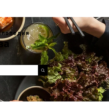
клопедия
ва