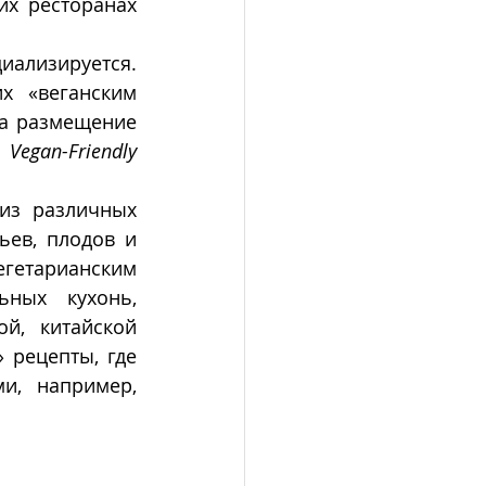
х ресторанах 
 Деятельность веганских организаций, в свою очередь, коммерциализируется. 
 «веганским 
а размещение 
 
Vegan-Friendly 
из различных 
ьев, плодов и 
егетарианским 
ных кухонь, 
, китайской 
рецепты, где 
, например, 