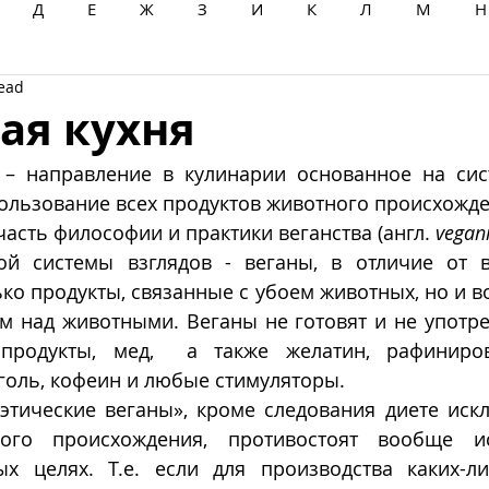
Д
Е
Ж
З
И
К
Л
М
Н
read
Ц
Ч
Ш
Щ
Ы
Э
Ю
Я
ая кухня
 – направление в кулинарии основанное на сист
льзование всех продуктов животного происхожде
часть философии и практики веганства (англ. 
vegan
ой системы взглядов - веганы, в отличие от ве
ко продукты, связанные с убоем животных, но и во
м над животными. Веганы не готовят и не употре
продукты, мед,  а также желатин, рафиниров
голь, кофеин и любые стимуляторы. 
этические веганы», кроме следования диете иск
ого происхождения, противостоят вообще ис
 целях. Т.е. если для производства каких-ли