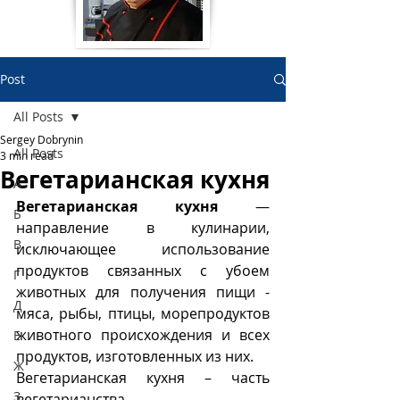
Post
All Posts
Sergey Dobrynin
All Posts
3 min read
Вегетарианская кухня
А
Вегетарианская кухня
 —  
Б
направление в кулинарии, 
В
исключающее использование  
продуктов связанных с убоем 
Г
животных для получения пищи - 
Д
мяса, рыбы, птицы, морепродуктов 
животного происхождения и всех 
Е
продуктов, изготовленных из них. 
Ж
Вегетарианская кухня – часть 
З
вегетарианства – 