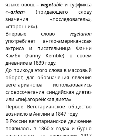
языке овощ – 
veget
able
 и суффикса 
«–
arian
»
(придающего слову 
значения «последователь», 
«сторонник»). 
Впервые слово 
vegetarian
употребляет англо-американская 
актриса и писательница Фанни 
Кэмбл (Fanny Kemble) в своем 
дневнике в 1839 году.
До прихода этого слова в массовый 
оборот, для обозначения явления 
вегетарианства использовались 
словосочетания «индийская диета» 
или «пифагорейская диета». 
Первое Вегетарианское общество 
возникло в Англии в 1847 году.
В России вегетарианское движение 
появилось в 1860-х годах и бурно 
развивалось до революции 1917 