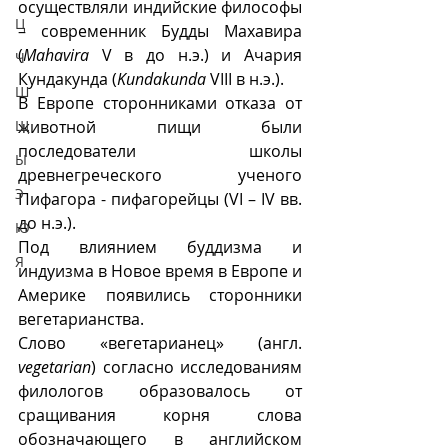
осуществляли индийские философы 
Ц
– современник Будды Махавира 
(
Mahavira
 V в до н.э.) и Ачария 
Ч
Кундакунда (
Kundakunda
 VIII в н.э.). 
Ш
В Европе сторонниками отказа от 
Щ
животной пищи были 
последователи школы 
Ы
древнегреческого ученого 
Э
Пифагора - пифагорейцы (VI – IV вв. 
до н.э.).
Ю
Под влиянием буддизма и 
Я
индуизма в Новое время в Европе и 
Америке появились сторонники 
вегетарианства. 
Слово «вегетарианец» (англ. 
vegetarian
) согласно исследованиям 
филологов образовалось от 
сращивания корня слова 
обозначающего в английском 