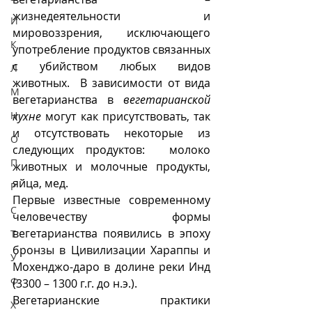
жизнедеятельности и 
И
мировоззрения, исключающего 
К
употребление продуктов связанных 
с убийством любых видов 
Л
животных.  В зависимости от вида 
М
вегетарианства в 
вегетарианской 
Н
кухне
 могут как присутствовать, так 
и отсутствовать некоторые из 
О
следующих продуктов:  молоко 
П
животных и молочные продукты, 
яйца, мед.
Р
Первые известные современному 
С
человечеству формы 
вегетарианства появились в эпоху 
Т
бронзы в Цивилизации Хараппы и 
У
Мохенджо-даро в долине реки Инд 
Ф
(3300 – 1300 г.г. до н.э.). 
Вегетарианские практики 
Х