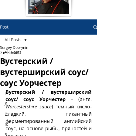
Post
All Posts
Sergey Dobrynin
All Posts
2 min read
Вустерский /
А
вустерширский соус/
Б
соус Уорчестер
В
Вустерский / вустерширский 
Г
соус/ соус Уорчестер
 – (англ. 
Д
Worcestershire sauce
) темный кисло-
сладкий, пикантный 
Е
ферментированный английский 
Ж
соус, на основе рыбы, пряностей и 
З
мелассы.