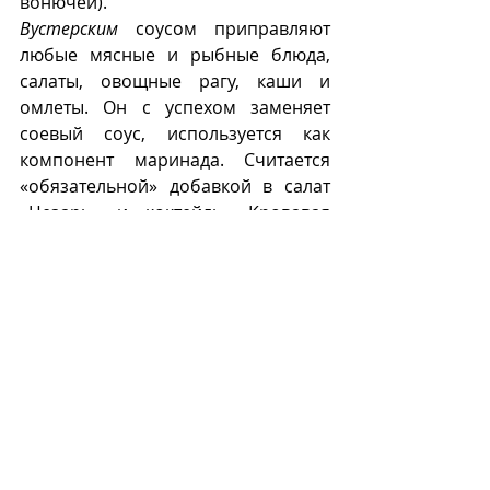
вонючей).
Вустерским
 соусом приправляют 
любые мясные и рыбные блюда, 
салаты, овощные рагу, каши и 
омлеты. Он с успехом заменяет 
соевый соус, используется как 
компонент маринада. Считается 
«обязательной» добавкой в салат 
«Цезарь» и коктейль «Кровавая 
Мэри».
В
У
Recent Posts
See All