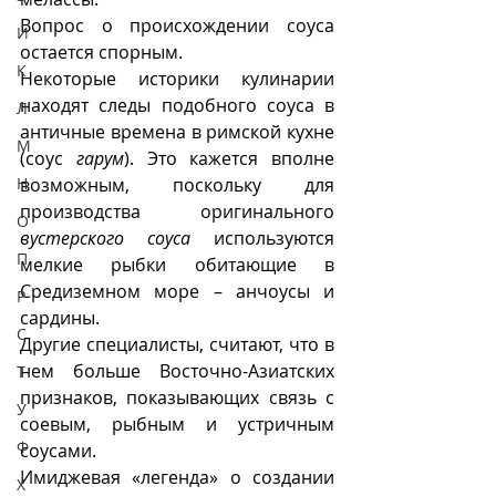
Вопрос о происхождении соуса 
И
остается спорным.
К
Некоторые историки кулинарии 
находят следы подобного соуса в 
Л
античные времена в римской кухне 
М
(соус 
гарум
). Это кажется вполне 
Н
возможным, поскольку для 
производства оригинального 
О
вустерского соуса
 используются 
П
мелкие рыбки обитающие в 
Средиземном море – анчоусы и 
Р
сардины.
С
Другие специалисты, считают, что в 
нем больше Восточно-Азиатских 
Т
признаков, показывающих связь с 
У
соевым, рыбным и устричным 
Ф
соусами.
Имиджевая «легенда» о создании 
Х