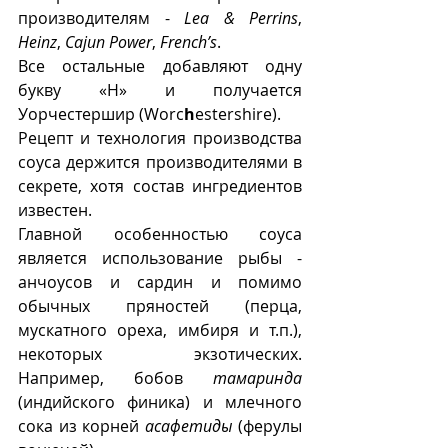
производителям - 
Lea & Perrins
, 
Heinz
, 
Cajun Power
, 
French’s
.
Все остальные добавляют одну 
букву «Н» и получается 
Уорчестершир (Worc
h
estershire).
Рецепт и технология производства 
соуса держится производителями в 
секрете, хотя состав ингредиентов 
известен. 
Главной особенностью соуса 
является использование рыбы - 
анчоусов и сардин и помимо 
обычных пряностей (перца, 
мускатного ореха, имбиря и т.п.), 
некоторых экзотических. 
Например, бобов 
тамаринда
(индийского финика) и млечного 
сока из корней 
асафетиды
 (ферулы 