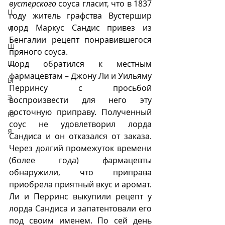
вустерского
 соуса гласит, что в 1837 
Ц
году житель графства Вустершир 
лорд Маркус Сандис привез из 
Ч
Бенгалии рецепт понравившегося 
Ш
пряного соуса. 
Щ
Лорд обратился к местным 
фармацевтам – Джону Ли и Уильяму 
Ы
Перринсу с просьбой 
Э
воспроизвести для него эту 
восточную приправу. Полученный 
Ю
соус не удовлетворил лорда 
Я
Сандиса и он отказался от заказа. 
Через долгий промежуток времени 
(более года) фармацевты 
обнаружили, что приправа 
приобрела приятный вкус и аромат. 
Ли и Перринс выкупили рецепт у 
лорда Сандиса и запатентовали его 
под своим именем. По сей день 