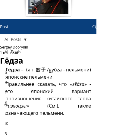
Post
All Posts
Sergey Dobrynin
All Posts
1 min read
Гëдза
А
Гëдза
 –  (яп. 餃子 /gyōza - пельмени) 
Б
японские пельмени.
В
Правильнее сказать, что «
гëдза
» - 
это японский вариант 
Г
произношения китайского слова 
Д
«
цзяоцзы
» (См.), также 
означающего пельмени.
Е
Ж
З