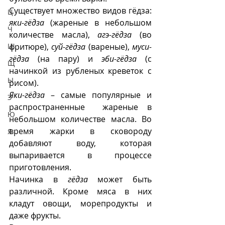
Существует множество видов гёдза: 
Ц
яки-гёдза
 (жареные в небольшом 
Ч
количестве масла), 
агэ-гёдза
 (во 
фритюре), 
суй-гёдза
 (вареные), 
муси-
Ш
гёдза
 (на пару) и 
эби-гёдза
 (с 
Щ
начинкой из рубленых креветок с 
Ы
рисом). 
Яки-гёдза
 – самые популярные и 
Э
распространенные  жареные в 
Ю
небольшом количестве масла. Во 
время жарки в сковороду 
Я
добавляют воду, которая 
выпаривается в процессе 
приготовления.
Начинка в 
гёдза
 может быть 
различной. Кроме мяса в них 
кладут овощи, морепродукты и 
даже фрукты.