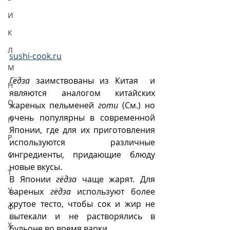
И
К
Л
sushi-cook.ru
М
Гёдза
 заимствованы из Китая  и 
Н
являются аналогом китайских 
О
жареных пельменей 
готи
 (См.) но 
очень популярны в современной 
П
Японии, где для их приготовления 
Р
используются различные 
ингредиенты, придающие блюду 
С
новые вкусы. 
Т
В Японии 
гёдза
 чаще жарят. Для 
У
вареных 
гёдза
 используют более 
крутое тесто, чтобы сок и жир не 
Ф
вытекали и не растворялись в 
Х
бульоне во время варки.