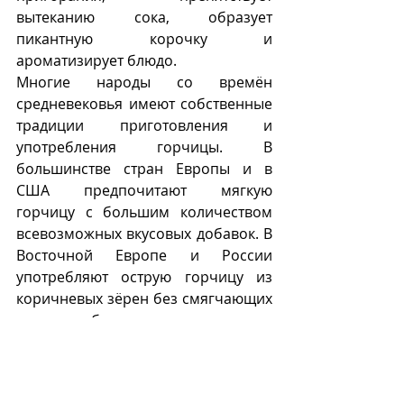
вытеканию сока, образует 
пикантную корочку и 
ароматизирует блюдо.
Многие народы со времён 
средневековья имеют собственные 
традиции приготовления и 
употребления горчицы. В 
большинстве стран Европы и в 
США предпочитают мягкую 
горчицу с большим количеством 
всевозможных вкусовых добавок. В 
Восточной Европе и России 
употребляют острую горчицу из 
коричневых зёрен без смягчающих 
остроту добавок. 
О разнице во вкусах горчицы 
эмоционально высказался 
персонаж раннего рассказа А.П. 