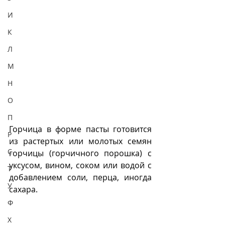
И
К
Л
М
Н
О
П
Горчица в форме пасты готовится 
Р
из растертых или молотых семян 
С
горчицы (горчичного порошка) с 
уксусом, вином, соком или водой с 
Т
добавлением соли, перца, иногда  
У
сахара.
Ф
Х