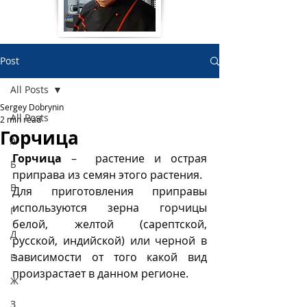
Post
All Posts
Sergey Dobrynin
All Posts
2 min read
Горчица
А
Горчица
 –  растение и острая 
Б
приправа из семян этого растения. 
В
Для приготовления приправы 
используются зерна горчицы 
Г
белой, желтой (сарептской, 
Д
русской, индийской) или черной в 
зависимости от того какой вид 
Е
произрастает в данном регионе.
Ж
З