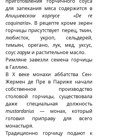
приготовления горчичного соуса 
для запекания мяса содержится в 
Апициевском корпусе  «De re 
coquinaria
». В рецепте кроме зерен 
горчицы присутствует  перец, тмин, 
любисток, укроп, сельдерей, 
тимьян, орегано, лук, мед, уксус, 
соус 
гарум
 и растительное масло. 
Римляне завезли семена горчицы  
в Галлию. 
В X веке монахи аббатства Сен-
Жермен де Пре в Париже начали 
собственное производство 
столовой горчицы, существовала 
даже специальная должность 
mustardarius
 — монах, который 
готовил приправу для всего 
монастыря.
Традиционно горчицу подают к 