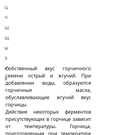
Ц
Ч
Ш
Щ
Ы
Э
Собственный вкус горчичного 
Ю
семени острый и жгучий. При 
Я
добавлении воды, образуются 
горчичные масла, 
обуславливающие жгучий вкус 
горчицы. 
Действие некоторых ферментов 
присутствующих в горчице зависит 
от температуры. Горчица, 
приготовленная при температуре 