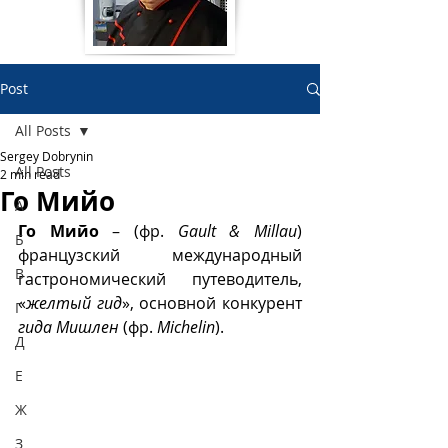
Post
All Posts
Sergey Dobrynin
All Posts
2 min read
Го Мийо
А
Го Мийо
 – (фр. 
Gault & Millau
) 
Б
французский международный  
В
гастрономический путеводитель,
«
желтый гид
», 
основной конкурент 
Г
гида Мишлен
 (фр. 
Michelin
).  
Д
Е
Ж
З