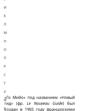
И
К
Л
М
Н
О
П
Р
С
Т
У
«Го Мийо» под названием «Новый 
Ф
гид» (фр. 
Le Nouveau Guide
) был 
Х
создан в 1965 году французскими 