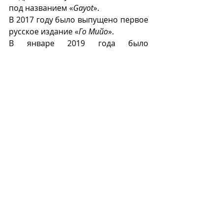
под названием «
Gayot
».
В 2017 году было выпущено первое 
русское издание «
Го Мийо
».
В январе 2019 года было 
объявлено о покупке «
Gault & 
Millau
» неназванной российской 
семьей, «связанной с банком ВТБ».  
Новые собственники взяли на себя 
обязательства инвестировать 
несколько миллионов евро в 
международную рекламу гида и в 
оцифровку его изданий.  
В настоящее время гид «
Gault & 
Millau
» выпускается во Франции 
тиражом 40 тыс. экземпляров и 
распространяется в 20 странах 
мира.
Г