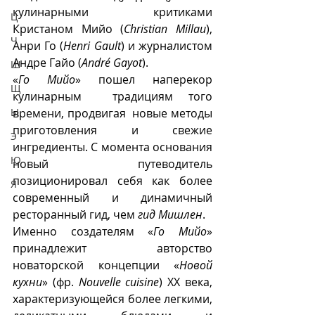
кулинарными критиками 
Ц
Кристаном Мийо (
Christian Millau
), 
Ч
Анри Го (
Henri Gault
) и журналистом 
Андре Гайо (
André Gayot
).
Ш
«
Го Мийо
» по
шел наперекор  
Щ
кулинарным  традициям того 
времени, продвигая  новые методы 
Ы
приготовления и свежие 
Э
ингредиенты. С момента основания 
Ю
новый путеводитель 
позиционировал себя как более 
Я
современный и динамичный 
ресторанный гид, чем 
гид Мишлен
. 
Именно создателям «
Го Мийо
» 
принадлежит авторство 
новаторской концепции «
Новой 
кухни
» (фр. 
Nouvelle cuisine
) ХХ века,  
характеризующейся более легкими, 