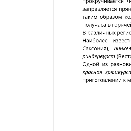
прокручивается ч
заправляется прян
таким образом кол
получаса в горяче
В различных реги
Наиболее извес
Саксония), 
пинкел
риндервурст
 (Вест
красная грюцвурс
приготовлении к м