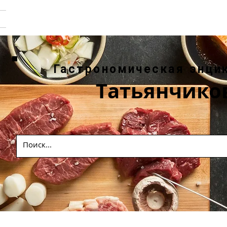
Гастрономическая энци
Татьянчико