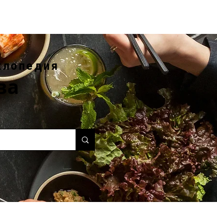
клопедия
ва