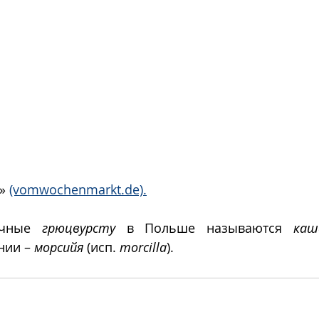
» 
(vomwochenmarkt.de).
ичные 
грюцвурсту
 в Польше называются 
каш
нии – 
морсийя
 (исп. 
morcilla
).