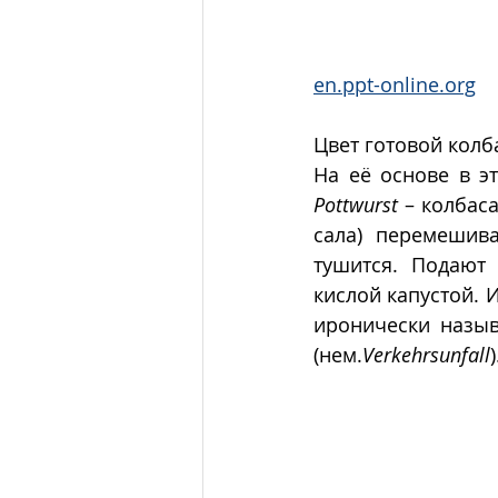
en.ppt-online.org
Цвет готовой колб
На её основе в э
Pottwurst 
– колбаса
сала) перемешив
тушится. Подают
кислой капустой. 
иронически назы
(нем.
Verkehrsunfall
)