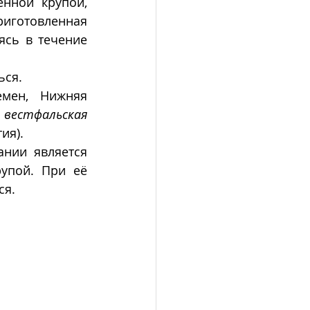
нной крупой, 
риготовленная 
сь в течение 
ься.
емен, Нижняя 
 
вестфальская 
ия).
Одной из разновидностей колбасы в северной и восточной Германии является 
упой. При её 
я. 