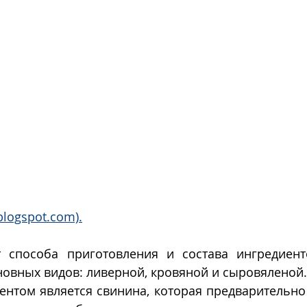
blogspot.com).
т способа приготовления и состава ингредиент
новных видов: ливерной, кровяной и сыровяленой.
том является свинина, которая предварительно о