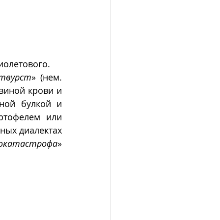
иолетового.
твурст
» (нем. 
виной крови и 
ной булкой и 
ртофелем или 
ных диалектах 
окатастрофа
» 