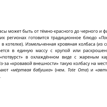
асы может быть от тёмно-красного до черного и ф
тих регионах готовится традиционное блюдо «
По
 в котелке). Измельченная кровяная колбаса (из с
ается в единую массу с крупой или раскрошен
 «потвурст» в охлаждённом виде с жареным ка
Из-за «кровавой внешности» такую колбасу на мест
вают «
мёртвая бабушка
» (нем. 
Tote Oma
) и «
авт
. 