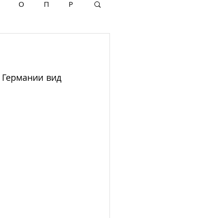
О
П
Р
 Германии вид 