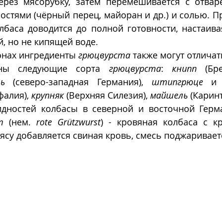
ерез мясорубку, затем перемешивается с отваре
остями (чёрный перец, майоран и др.) и солью. П
баса доводится до полной готовности, настаивая
й, но не кипящей воде.
онах ингредиенты 
грюцвурста
 также могут отличат
тны следующие сорта 
грюцвурста
: 
книпп
 (Бр
ь
 (северо-западная Германия), 
штипгрюце
 и
фалия), 
крупняк
 (Верхняя Силезия), 
майшель
 (Каринт
т
 (нем. 
rote Grützwurst
) - кровяная колбаса с кр
ясу добавляется свиная кровь, смесь поджариваетс