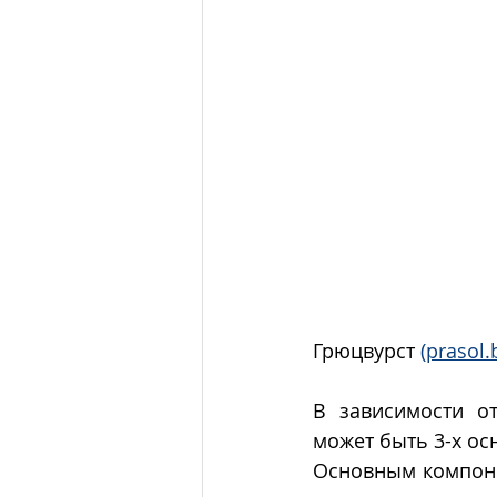
Грюцвурст 
(prasol.
В зависимости о
может быть 3-х ос
Основным компонен