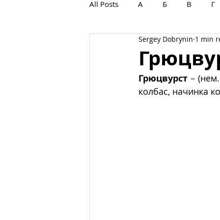
All Posts
А
Б
В
Г
Sergey Dobrynin
1 min 
С
Т
У
Ф
Х
Грюцву
Грюцвурст
 – (нем.
колбас, начинка к