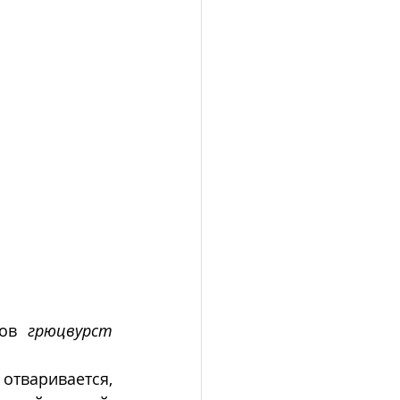
ов 
грюцвурст
 
тваривается, 