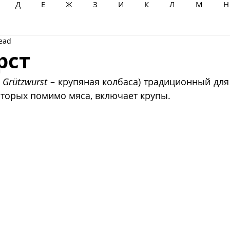
Д
Е
Ж
З
И
К
Л
М
Н
read
Ц
Ч
Ш
Щ
Ы
Э
Ю
Я
рст
 
Grützwurst
 – крупяная колбаса) традиционный для
оторых помимо мяса, включает крупы.