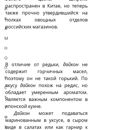
распространен в Китае, но теперь 
И
также прочно утвердившийся на 
К
полках овощных отделов 
российских магазинов. 
Л
М
Н
О
В отличие от редьки, 
дайкон
 не 
П
содержит горчичных масел, 
Р
поэтому он не такой горький. По 
вкусу 
дайкон
 похож на редис, но 
С
обладает умеренным ароматом. 
Т
Является важным компонентом в 
японской кухне.
У
Дайкон
 может подаваться 
Ф
маринованным в уксусе, в сыром 
виде в салатах или как гарнир к 
Х