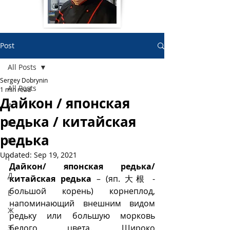
Post
All Posts
Sergey Dobrynin
All Posts
1 min read
Дайкон / японская
А
редька / китайская
Б
редька
В
Updated:
Sep 19, 2021
Г
Дайкон/ японская редька/ 
Д
китайская редька 
– (яп. 大根 - 
большой корень) корнеплод, 
Е
напоминающий внешним видом 
Ж
редьку или большую морковь 
белого цвета. Широко 
З