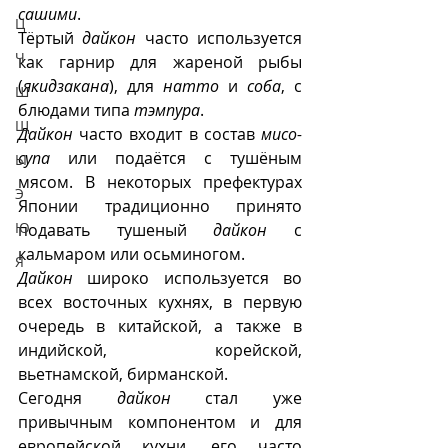
сашими
. 
Ц
Тёртый 
дайкон
 часто используется 
Ч
как гарнир для жареной рыбы 
(
якидзакана
), для 
натто
 и 
соба
, с 
Ш
блюдами типа 
тэмпура
. 
Щ
Дайкон
 часто входит в состав 
мисо-
супа
 или подаётся с тушёным 
Ы
мясом. В некоторых префектурах 
Э
Японии традиционно принято 
Ю
подавать тушеный 
дайкон
 с 
кальмаром или осьминогом.
Я
Дайкон
 широко используется во 
всех восточных кухнях, в первую 
очередь в китайской, а также в 
индийской, корейской, 
вьетнамской, бирманской. 
Сегодня 
дайкон
 стал уже 
привычным компонентом и для 
европейской кухни, его часто 