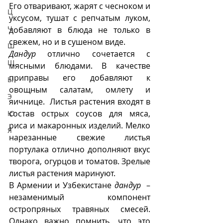
Его отваривают, жарят с чесноком и 
Ц
уксусом, тушат с репчатым луком, 
Ч
добавляют в блюда не только в 
свежем, но и в сушеном виде.  
Ш
Дандур
 отлично сочетается с 
Щ
мясными блюдами. В качестве 
приправы его добавляют к 
Ы
овощным салатам, омлету и 
Э
яичнице.  Листья растения входят в 
состав острых соусов для мяса, 
Ю
риса и макаронных изделий. Мелко 
Я
нарезанные свежие листья 
портулака отлично дополняют вкус 
творога, огурцов и томатов. Зрелые 
листья растения маринуют.
В Армении и Узбекистане 
дандур
  – 
незаменимый компонент 
остропряных травяных смесей. 
Однако важно помнить, что это 