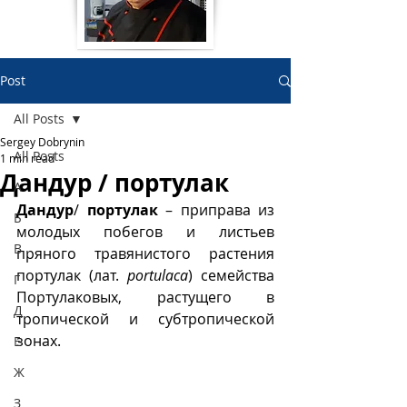
Post
All Posts
Sergey Dobrynin
All Posts
1 min read
Дандур / портулак
А
Дандур
/ 
портулак
 – приправа из 
Б
молодых побегов и листьев 
В
пряного травянистого растения 
портулак (лат. 
portulaca
) семейства 
Г
Портулаковых, растущего в 
Д
тропической и субтропической 
зонах. 
Е
Ж
З