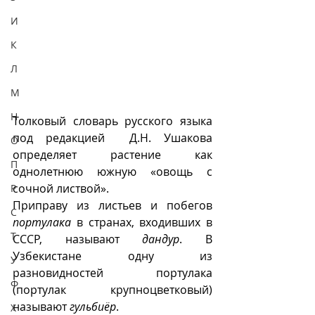
И
К
Л
М
Н
Толковый словарь русского языка 
под редакцией  Д.Н. Ушакова 
О
определяет растение как 
П
однолетнюю южную «овощь с 
сочной листвой».  
Р
Приправу из листьев и побегов 
С
портулака
 в странах, входивших в 
Т
СССР, называют 
дандур
. В 
Узбекистане одну из 
У
разновидностей портулака 
Ф
(портулак крупноцветковый) 
называют 
гульбиёр
.
Х