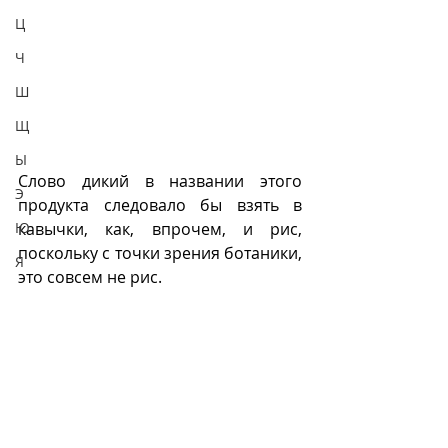
Ц
Ч
Ш
Щ
Ы
Слово дикий в названии этого 
Э
продукта следовало бы взять в 
кавычки, как, впрочем, и рис,  
Ю
поскольку с точки зрения ботаники, 
Я
это совсем не рис. 