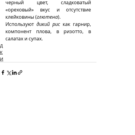
черный цвет, сладковатый 
«ореховый» вкус и отсутствие 
клейковины (
глютена
). 
Используют 
дикий рис
 как гарнир, 
компонент плова, в ризотто, в 
салатах и супах.
Д
К
И
Recent Posts
See All