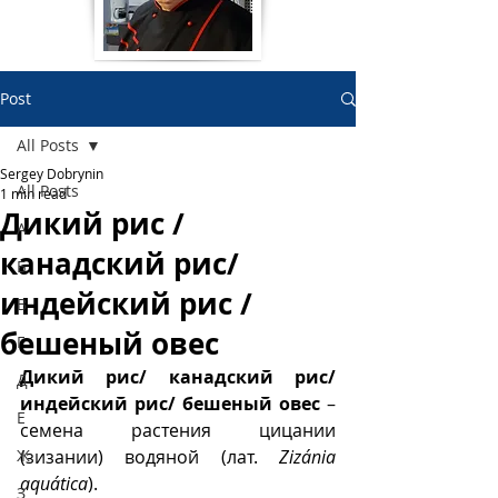
Post
All Posts
Sergey Dobrynin
All Posts
1 min read
Дикий рис /
А
канадский рис/
Б
индейский рис /
В
бешеный овес
Г
Дикий рис/ канадский рис/ 
Д
индейский рис/ бешеный овес
 – 
Е
семена растения цицании 
Ж
(зизании) водяной (лат.
Zizánia 
aquática
).  
З