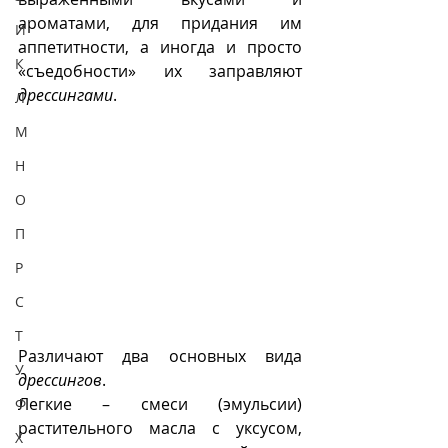
ароматами, для придания им 
И
аппетитности, а иногда и просто 
К
«съедобности» их заправляют 
дрессингами
.
Л
М
Н
О
П
Р
С
Т
Различают два основных вида 
У
дрессингов
. 
Легкие – смеси (эмульсии) 
Ф
растительного масла с уксусом, 
Х