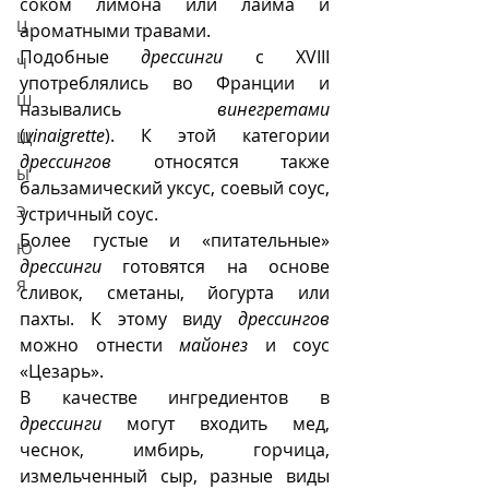
соком лимона или лайма и 
Ц
ароматными травами. 
Подобные 
дрессинги
 с XVIII 
Ч
употреблялись во Франции и 
Ш
назывались 
винегретами
(
vinaigrette
). К этой категории 
Щ
дрессингов
 относятся также 
Ы
бальзамический уксус, соевый соус, 
Э
устричный соус.
Более густые и «питательные» 
Ю
дрессинги 
готовятся на основе 
Я
сливок, сметаны, йогурта или 
пахты. К этому виду 
дрессингов
можно отнести 
майонез
 и соус 
«Цезарь».
В качестве ингредиентов в 
дрессинги
 могут входить мед, 
чеснок, имбирь, горчица, 
измельченный сыр, разные виды 