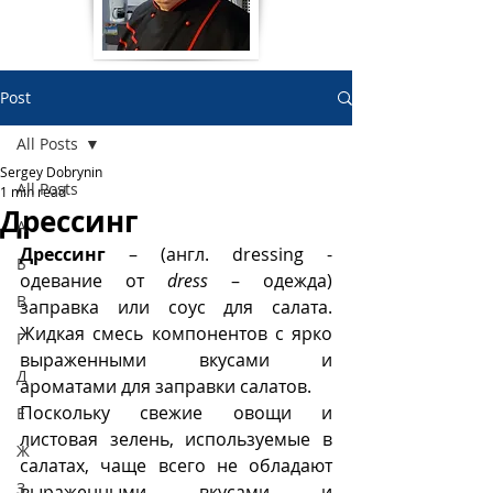
Post
All Posts
Sergey Dobrynin
All Posts
1 min read
Дрессинг
А
Дрессинг
 – (англ. dressing - 
Б
одевание от 
dress
 – одежда) 
В
заправка или соус для салата. 
Жидкая смесь компонентов с ярко 
Г
выраженными вкусами и 
Д
ароматами для заправки салатов. 
Поскольку свежие овощи и 
Е
листовая зелень, используемые в 
Ж
салатах, чаще всего не обладают 
З
выраженными вкусами и 