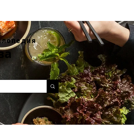
клопедия
ва