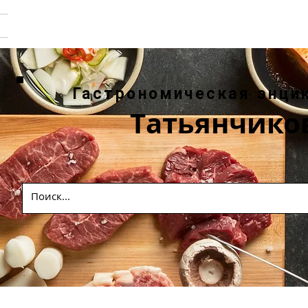
Гастрономическая энци
Татьянчико