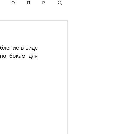
О
П
Р
бление в виде 
по бокам для 