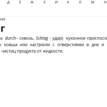
Д
Е
Ж
З
И
К
Л
М
Н
read
Ц
Ч
Ш
Щ
Ы
Э
Ю
Я
г
м. 
durch
– сквозь, 
Schlag
 - удар)  кухонное приспосо
о ковша или кастрюли с отверстиями в дне и 
 частиц продукта от жидкости. 