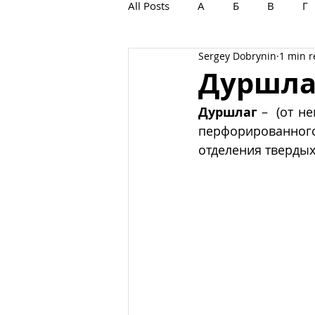
All Posts
А
Б
В
Г
Sergey Dobrynin
1 min 
С
Т
У
Ф
Х
Дуршла
Дуршлаг
 –  (от не
перфорированног
отделения твердых