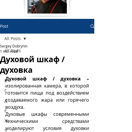
Post
All Posts
Sergey Dobrynin
All Posts
1 min read
Духовой шкаф /
А
духовка
Б
Духовой шкаф / духовка – 
В
изолированная камера, в которой 
Г
готовится пища под воздействием 
создаваемого жара или горячего 
Д
воздуха. 
Е
Духовые шкафы современными 
Ж
техническими средствами 
моделируют условия духовки 
З