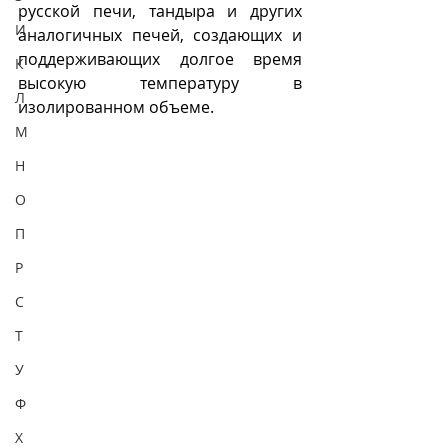
русской печи, тандыра и других 
И
аналогичных печей, создающих и 
поддерживающих долгое время 
К
высокую температуру в 
Л
изолированном объеме.
М
Н
О
П
Р
С
Т
У
Ф
Х