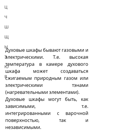
Ц
Ч
Ш
Щ
Ы
Духовые шкафы бывают газовыми и 
электрическими. Т.е. высокая 
Э
температура в камере духового 
Ю
шкафа может создаваться 
Я
сжигаемым природным газом или 
электрическими тэнами 
(нагревательными элементами).
Духовые шкафы могут быть, как 
зависимыми, т.е. 
интегрированными с варочной 
поверхностью, так и 
независимыми.