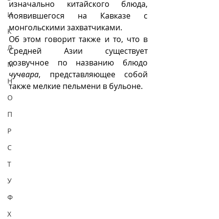
изначально китайского блюда, 
И
появившегося на Кавказе с 
монгольскими захватчиками.
К
Об этом говорит также и то, что в 
Л
Средней Азии существует 
созвучное по названию блюдо 
М
чучвара
, представляющее собой 
Н
также мелкие пельмени в бульоне.
О
П
Р
С
Т
У
Ф
Х