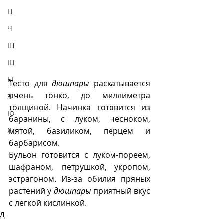
Ц
Ч
Ш
Щ
Ы
Тесто для 
дюшпары
 раскатывается 
очень тонко, до миллиметра 
Э
толщиной. Начинка готовится из 
Ю
баранины, с луком, чесноком, 
Я
мятой, базиликом, перцем и 
барбарисом. 
Бульон готовится с луком-пореем, 
шафраном, петрушкой, укропом, 
эстрагоном. Из-за обилия пряных 
растений у 
дюшпары 
приятный вкус 
с легкой кислинкой.
Д