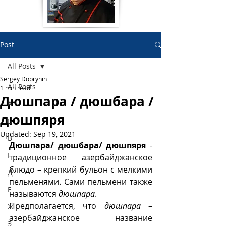
Post
All Posts
Sergey Dobrynin
All Posts
1 min read
Дюшпара / дюшбара /
А
дюшпяря
Б
Updated:
Sep 19, 2021
В
Дюшпара/ дюшбара/ дюшпяря
 - 
Г
традиционное азербайджанское 
блюдо – крепкий бульон с мелкими 
Д
пельменями. Сами пельмени также 
Е
называются 
дюшпара
.
Предполагается, что 
дюшпара
 – 
Ж
азербайджанское название 
З