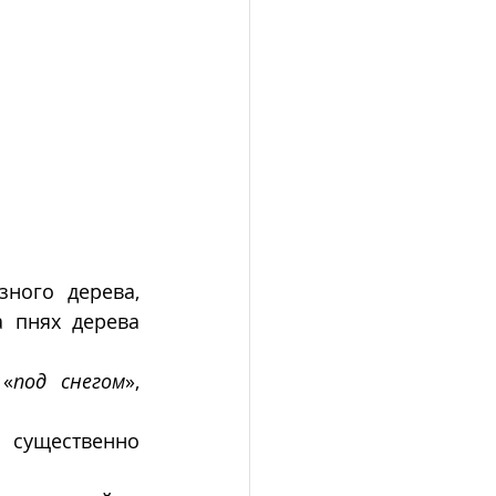
ного дерева, 
ботаническое название которого « каркас китайский». Именно на пнях дерева 
 «
под снегом
», 
 существенно 