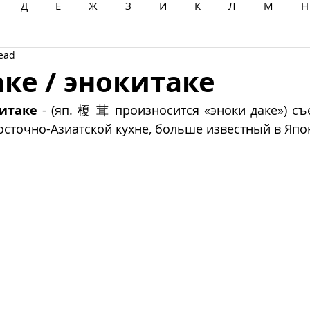
Д
Е
Ж
З
И
К
Л
М
Н
read
Ц
Ч
Ш
Щ
Ы
Э
Ю
Я
ке / энокитаке
китаке
 - (яп.
榎 茸 произносится «эноки даке») съе
сточно-Азиатской кухне, больше известный в Япон