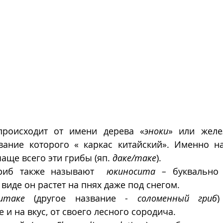
происходит от имени дерева «
эноки
» или желез
аще всего эти грибы (яп. 
даке/таке
).
риб также называют  
юкиносита – 
буквально
 виде он растет на пнях даже под снегом.
итаке
 (другое название - 
соломенный гриб
)
 и на вкус, от своего лесного сородича.