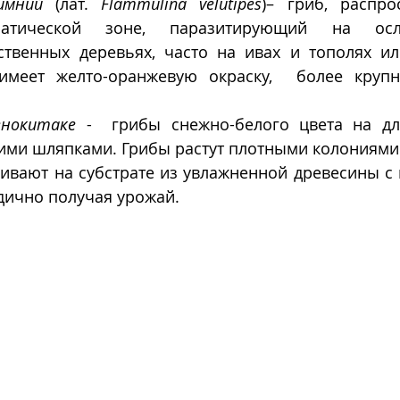
имний
 (лат. 
Flammulina velutipes
)– гриб, распро
матической зоне, паразитирующий на осл
твенных деревьях, часто на ивах и тополях ил
 имеет желто-оранжевую окраску,  более круп
енокитаке
 -  ​​грибы снежно-белого цвета на дл
ими шляпками. Грибы растут плотными колониями.
ивают на субстрате из увлажненной древесины с 
дично получая урожай.  