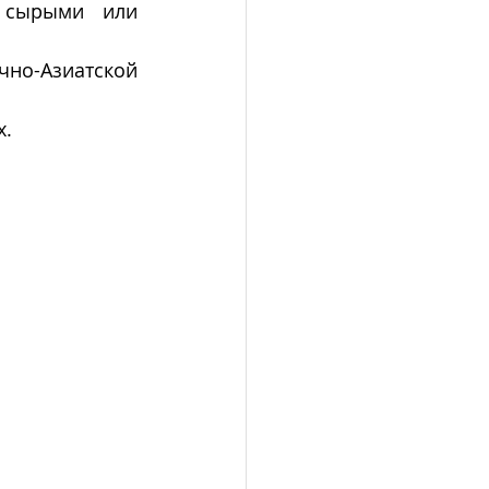
 сырыми или 
чно-Азиатской 
х.