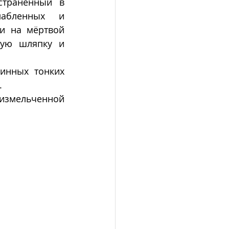
страненный в 
абленных и 
и на мёртвой 
ную шляпку и 
инных тонких 
 
измельченной 