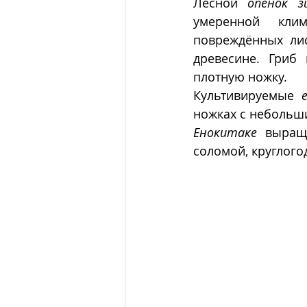
Лесной 
опенок з
умеренной кли
повреждённых лис
древесине. Гриб
плотную ножку.
Культивируемые 
ножках с небольш
Енокитаке
  выращ
соломой, круглого