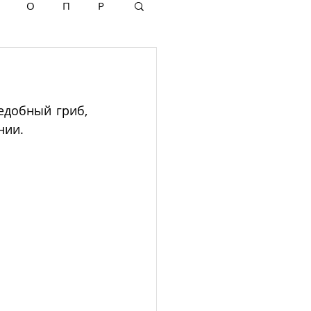
О
П
Р
добный гриб, 
ии.  