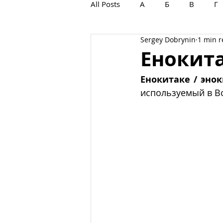
All Posts
А
Б
В
Г
Sergey Dobrynin
1 min 
С
Т
У
Ф
Х
Енокита
Енокитаке / эно
используемый в Во