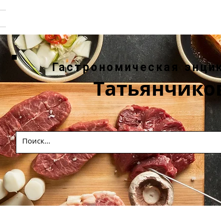
Гастрономическая энци
Татьянчико