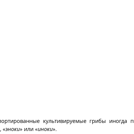
портированные культивируемые грибы иногда п
,
«
эноки
» или «
иноки
».