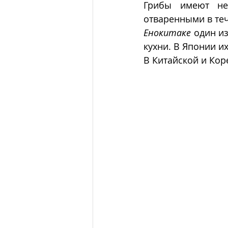
Грибы имеют не
отваренными в теч
Енокитаке
 один и
кухни. В Японии и
В Китайской и Коре