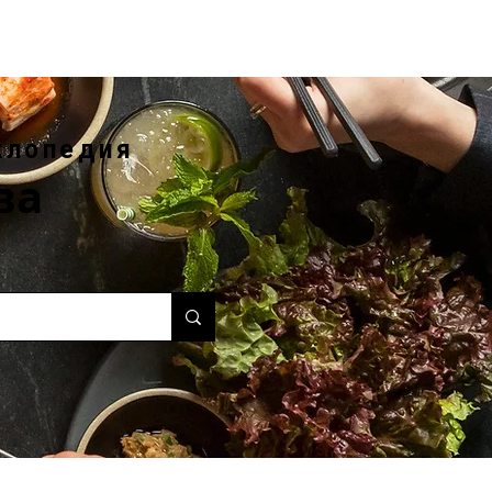
клопедия
ва