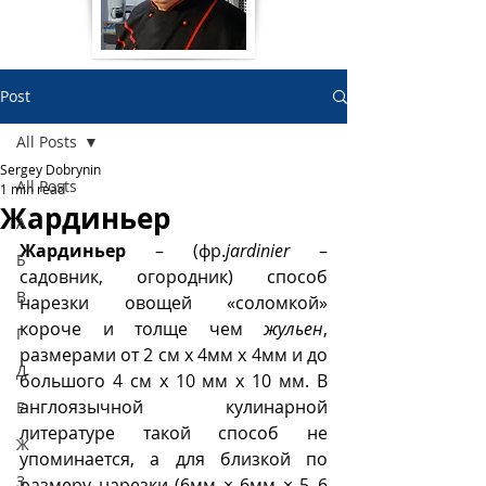
Post
All Posts
Sergey Dobrynin
All Posts
1 min read
Жардиньер
А
Жардиньер
 – (фр.
jardinier
 – 
Б
садовник, огородник) способ 
В
нарезки овощей «соломкой»  
короче и толще чем 
жульен
, 
Г
размерами от 2 см x 4мм x 4мм и до 
Д
большого 4 см х 10 мм х 10 мм. В 
англоязычной кулинарной 
Е
литературе такой способ не 
Ж
упоминается, а для близкой по 
З
размеру нарезки (6мм × 6мм × 5–6 