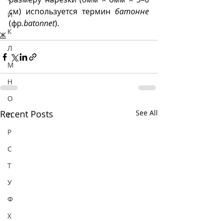
см) используется термин 
батонне
И
(фр
.batonnet
). 
К
Ж
Л
М
Н
О
Recent Posts
See All
П
Р
С
Т
У
Ф
Х