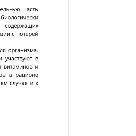
биологически 
 содержащих 
ии с потерей 
я организма. 
 участвуют в 
и витаминов и 
ов в рационе 
м случае и к 