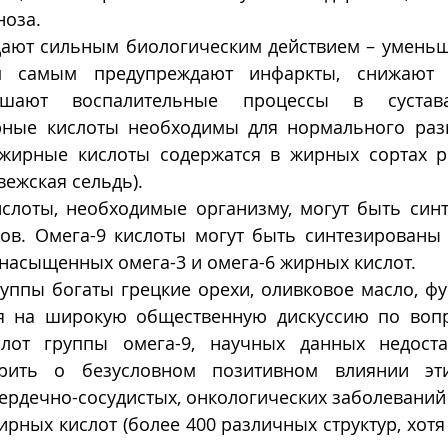
ноза.
дают сильным биологическим действием – уменьш
м самым предупреждают инфаркты, снижают а
ьшают воспалительные процессы в суставах
ные кислоты необходимы для нормального разв
жирные кислоты содержатся в жирных сортах ры
вежская сельдь). 
слоты, необходимые организму, могут быть синт
ров. Омега-9 кислоты могут быть синтезированы 
насыщенных омега-3 и омега-6 жирных кислот. 
уппы богаты грецкие орехи, оливковое масло, фун
я на широкую общественную дискуссию по вопр
слот группы омега-9, научных данных недоста
рить о безусловном позитивном влиянии эти
рдечно-сосудистых, онкологических заболеваний 
рных кислот (более 400 различных структур, хотя