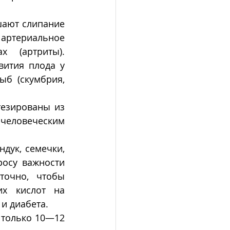
ают слипание 
ртериальное 
 (артриты). 
ития плода у 
б (скумбрия, 
езированы из 
человеческим 
дук, семечки, 
осу важности 
точно, чтобы 
х кислот на 
и диабета.
 только 10—12 