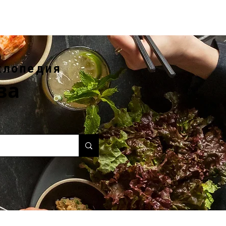
клопедия
ва