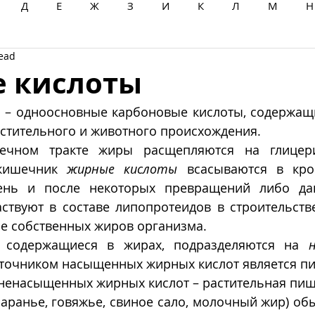
Д
Е
Ж
З
И
К
Л
М
Н
read
Ц
Ч
Ш
Щ
Ы
Э
Ю
Я
 кислоты
ы
 – одноосновные карбоновые кислоты, содержащие
астительного и животного происхождения.
шечном тракте жиры расщепляются на глице
кишечник 
жирные кислоты
 всасываются в кро
ень и после некоторых превращений либо даю
ствуют в составе липопротеидов в строительстве
зе собственных жиров организма. 
 содержащиеся в жирах, подразделяются на 
сточником насыщенных жирных кислот является пи
 ненасыщенных жирных кислот – растительная пищ
ранье, говяжье, свиное сало, молочный жир) обы