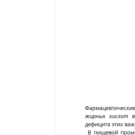
жирных кислот
 в
дефицита этих важ
 В пищевой промышленности,   помимо описанных свойств и функций жирных 