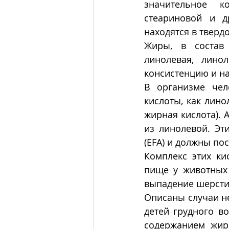
значительное к
стеариновой и д
находятся в тверд
Жиры, в состав 
линолевая, лино
консистенцию и н
В организме чел
кислоты, как лино
жирная кислота). 
из линолевой. Эт
(EFA) и должны пос
Комплекс этих ки
пище у животных 
выпадение шерсти
Описаны случаи не
детей грудного в
содержанием жиро