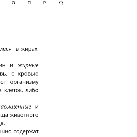
О
П
Р
ся  в жирах, 
рин и 
жирные 
вь, с кровью 
т организму 
 клеток, либо 
насыщенные
 и 
ща животного 
а. 
чно содержат 