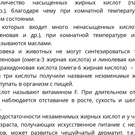
оличество насыщенных жирных кислот (пал
р.), благодаря чему при комнатной температу
ом состоянии. 
которых входит много ненасыщенных кислот 
леновая и др.), при комнатной температуре и
азываются маслами.
овека и животных не могут синтезироваться т
леновая (омега-3 жирная кислота) и линолевая кис
Арахидоновая кислота (омега-6 жирная кислота)  – 
и три кислоты получили название 
незаменимых
 
тупать в организм с пищей. 
слот называют витамином F. При длительном отс
наблюдается отставание в росте, сухость и шел
. 
достаточности незаменимых жирных кислот и у чел
озраста, получающих искусственное питание с не
в, может развиться чешуйчатый дерматит, т.е.