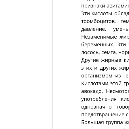
признаки авитами
Эти кислоты обла
тромбоцитов, те
давление, умен
Незаменимые жир
беременных. Эти 
лосось, семга, нор
Другие жирные ки
этих и других жи
организмом  из не
Кислотами этой гр
авокадо. Несмотр
употребления ки
однозначно гово
предотвращение се
Большая группа жи