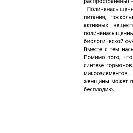
распространены) н
 Полиненасыщенные жирные кислоты должны составлять обязательную часть 
питания, поскол
активных вещест
полиненасыщенные
биологической фу
Вместе с тем нас
Помимо того, что
синтезе гормонов 
микроэлементов. 
женщины может пр
бесплодию.