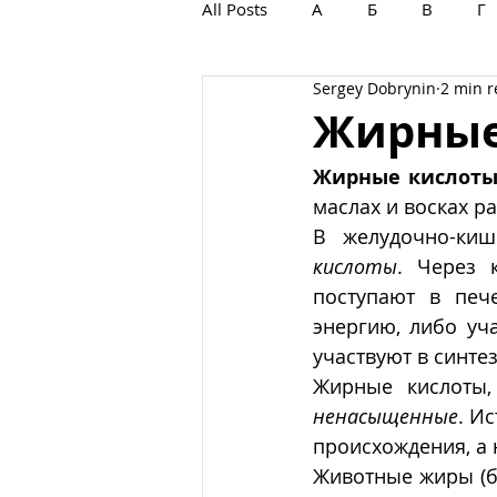
All Posts
А
Б
В
Г
Sergey Dobrynin
2 min 
С
Т
У
Ф
Х
Жирные
Жирные кислот
маслах и восках р
В желудочно-ки
кислоты
. Через 
поступают в печ
энергию, либо уча
участвуют в синте
Жирные кислоты,
ненасыщенные
. И
происхождения, а
Животные жиры (ба