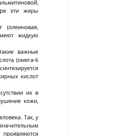
ьмитиновой, 
ре эти жиры 
(олеиновая, 
меют жидкую 
акие важные 
лота (омега-6 
синтезируется 
жирных кислот 
утствии их в 
ушение кожи, 
овека. Так, у 
значительным 
 проявляются 