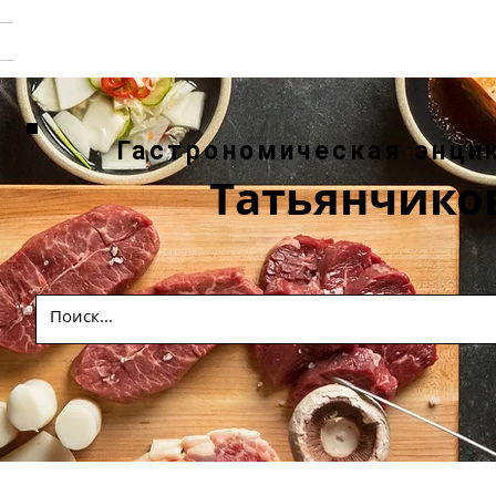
Гастрономическая энци
Татьянчико