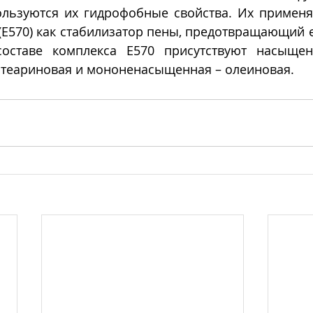
ользуются их гидрофобные свойства. Их применяю
E570) как стабилизатор пены, предотвращающий е
составе комплекса E570 присутствуют насыщен
стеариновая и мононенасыщенная – олеиновая.