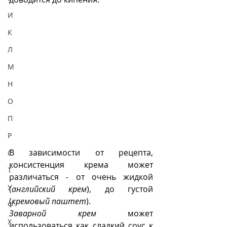
И
К
Л
М
Н
О
П
Р
В зависимости от рецепта, 
С
консистенция крема может 
Т
различаться - от очень жидкой 
У
(
английский крем
), до густой 
(
кремовый паштет
). 
Ф
Заварной крем
 может 
Х
использоваться как сладкий соус к 