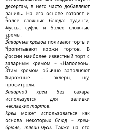
десертам, в него часто добавляют 
Ц
ваниль. На его основе готовят и 
Ч
более сложные блюда: пудинги, 
Ш
муссы, суфле и более сложные 
кремы.
Щ
Заварным кремом
 поливают торты и 
Ы
пропитывают коржи тортов. В 
России наиболее известный торт с 
Э
заварным кремом – «Наполеон». 
Ю
Этим кремом обычно заполняют  
пирожные – эклеры, шу, 
Я
профитроли. 
Заварной крем
 без сахара 
используется для заливки 
несладких 
тартов
.
Крем
 может использоваться как 
основа некоторых блюд – 
крем-
брюле
, 
тяван-муси
. Также на его 