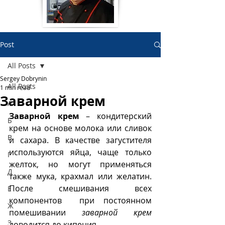
Post
All Posts
Sergey Dobrynin
All Posts
1 min read
Заварной крем
А
Заварной крем
 – кондитерский 
Б
крем на основе молока или сливок 
В
и сахара. В качестве загустителя 
используются яйца, чаще только 
Г
желток, но могут применяться 
Д
также мука, крахмал или желатин. 
После смешивания всех 
Е
компонентов  при постоянном 
Ж
помешивании 
заварной крем
З
доводится до кипения.  