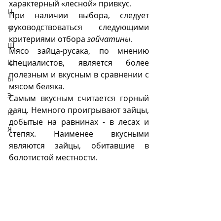
характерный «лесной» привкус. 
Ц
При наличии выбора, следует 
руководствоваться следующими 
Ч
критериями отбора 
зайчатины
.
Ш
Мясо зайца-русака, по мнению 
Щ
специалистов, является более 
полезным и вкусным в сравнении с 
Ы
мясом беляка. 
Э
Самым вкусным считается горный 
заяц. Немного проигрывают зайцы, 
Ю
добытые на равнинах - в лесах и 
Я
степях. Наименее вкусными 
являются зайцы, обитавшие в 
болотистой местности. 