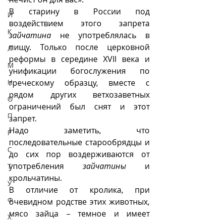
В старину в России под 
И
воздействием этого запрета 
К
зайчатина
 не употреблялась в 
пищу. Только после церковной 
Л
реформы в середине XVII века и 
М
унификации богослужения по 
Н
греческому образцу, вместе с 
рядом других ветхозаветных 
О
ограничений был снят и этот 
П
запрет.
Надо заметить, что 
Р
последовательные старообрядцы и 
С
до сих пор воздерживаются от 
употребления 
зайчатины
 и 
Т
крольчатины.
У
В отличие от кролика, при 
Ф
очевидном родстве этих животных, 
мясо зайца – темное и имеет 
Х