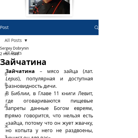
Post
All Posts
Sergey Dobrynin
All Posts
2 min read
Зайчатина
А
Зайчатина
 – мясо зайца (лат.
Б
Lepus
), популярная и доступная 
В
разновидность дичи.  
В Библии, в Главе 11 книги Левит, 
Г
где оговариваются пищевые 
Д
запреты данные Богом евреям, 
прямо говорится, что нельзя есть 
Е
«зайца, потому что он жует жвачку, 
Ж
но копыта у него не раздвоены, 
З
нечист он для вас».