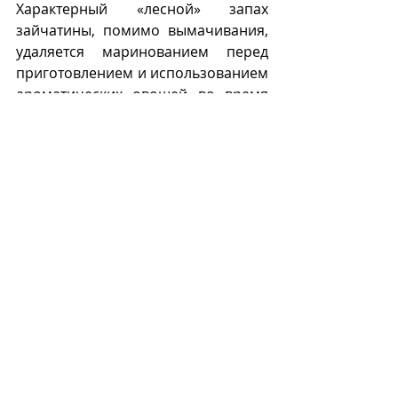
Характерный «лесной» запах 
зайчатины, помимо вымачивания, 
удаляется маринованием перед 
приготовлением и использованием 
ароматических овощей во время 
приготовления и в составе гарнира. 
Лук, чеснок, морковь, корень 
петрушки, грибы – отличное 
сопровождение зайчатины. 
Зайца готовят целиком на гриле 
или вертеле, тушат в сметане, 
готовят из зайчатины жаркое с 
овощами, рагу, супы и паштеты.
З