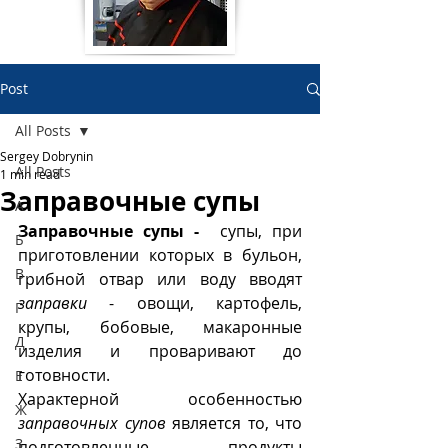
Post
All Posts
Sergey Dobrynin
All Posts
1 min read
Заправочные супы
А
Заправочные супы - 
 супы, при 
Б
приготовлении которых в бульон, 
В
грибной отвар или воду вводят 
заправки
 - овощи, картофель, 
Г
крупы, бобовые, макаронные 
Д
изделия и проваривают до 
готовности. 
Е
Характерной особенностью 
Ж
заправочных супов
 является то, что 
З
подготовленные продукты 