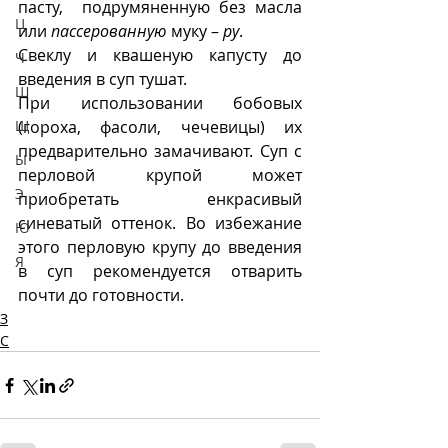
пасту,  подрумяненную без масла 
Ц
или 
пассерованную
 муку – 
ру
. 
Свеклу и квашеную капусту до 
Ч
введения в суп тушат.
Ш
При использовании бобовых 
Щ
(гороха, фасоли, чечевицы) их 
предварительно замачивают. Суп с 
Ы
перловой крупой может 
Э
приобретать енкрасивый 
синеватый оттенок. Во избежание 
Ю
этого перловую крупу до введения 
Я
в суп рекомендуется отварить 
почти до готовности.
З
С