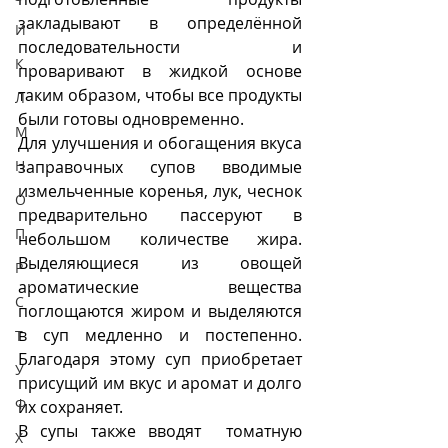
закладывают в определённой 
И
последовательности  и 
К
проваривают в жидкой основе 
таким образом, чтобы все продукты 
Л
были готовы одновременно. 
М
Для улучшения и обогащения вкуса 
Н
заправочных супов вводимые 
измельченные коренья, лук, чеснок 
О
предварительно пассеруют в 
П
небольшом количестве жира. 
Выделяющиеся из овощей 
Р
ароматические вещества 
С
поглощаются жиром и выделяются 
в суп медленно и постепенно. 
Т
Благодаря этому суп приобретает 
У
присущий им вкус и аромат и долго 
Ф
их сохраняет. 
В супы также вводят  томатную 
Х