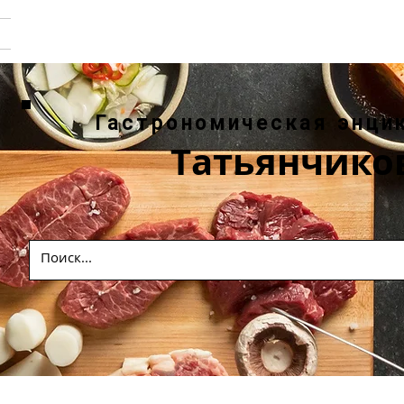
Гастрономическая энци
Татьянчико