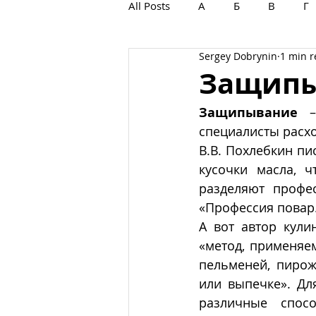
All Posts
А
Б
В
Г
Sergey Dobrynin
1 min 
С
Т
У
Ф
Х
Защип
Защипывание 
специалисты расхо
В.В. Похлебкин пис
кусочки масла, ч
разделяют профес
«Профессия повар.
А вот автор кули
«метод, применяем
пельменей, пирож
или выпечке». Дл
различные спосо