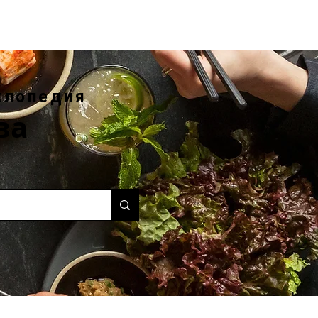
клопедия
ва