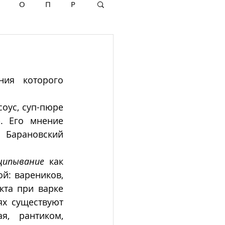
О
П
Р
ия которого 
оус, суп-пюре 
. Его мнение 
 Барановский 
щипывание
 как 
й: вареников, 
та при варке 
х существуют 
, рантиком, 