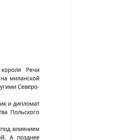
короля Речи 
 на миланской 
другими Северо-
ик и дипломат 
тва Польского 
 под влиянием 
. А позднее  