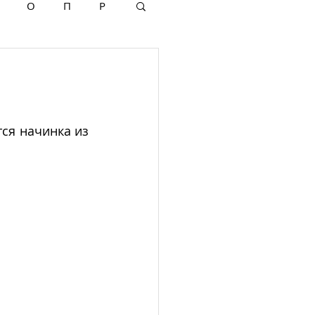
О
П
Р
 
ся начинка из 