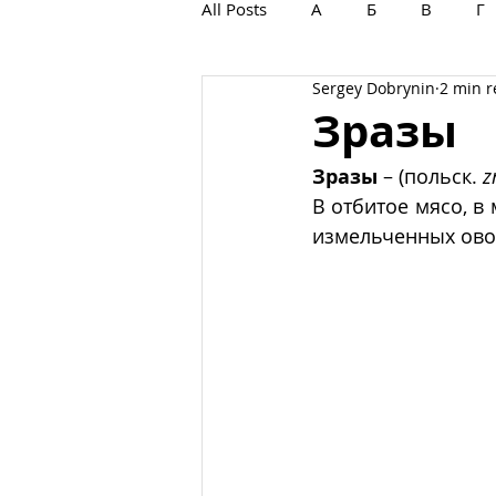
All Posts
А
Б
В
Г
Sergey Dobrynin
2 min 
С
Т
У
Ф
Х
Зразы
Зразы
 – (польск.
z
В отбитое мясо, в
измельченных овощ