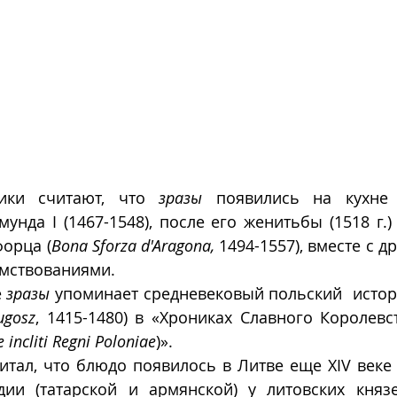
ики считают, что 
зразы
 появились на кухне 
унда I (1467-1548), после его женитьбы (1518 г.)
орца (
Bona Sforza d'Aragona,
 1494-1557), вместе с 
мствованиями.  
 
зразы
 упоминает средневековый польский  истор
ugosz
, 1415-1480) в «Хрониках Славного Королевс
 incliti Regni Poloniae
)».  
читал, что блюдо появилось в Литве еще XIV веке
дии (татарской и армянской) у литовских князей