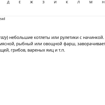
Д
Е
Ж
З
И
К
Л
М
Н
read
Ц
Ч
Ш
Щ
Ы
Э
Ю
Я
razy
) небольшие котлеты или рулетики с начинкой. 
 мясной, рыбный или овощной фарш, заворачивает
ей, грибов, вареных яиц и т.п. 