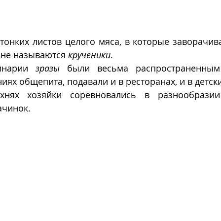
тонких листов целого мяса, в которые заворачива
ине называются 
крученики
. 
инарии 
зразы
 были весьма распространенным
иях общепита, подавали и в ресторанах, и в детски
нях хозяйки соревновались в разнообразии
чинок. 