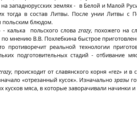
на западнорусских землях -  в Белой и Малой Руси
х тогда в состав Литвы. После унии Литвы с 
м польским блюдом. 
» - калька  польского слова 
zrazy
, похожего на сл
 по мнению В.В. Похлебкина быстрое приготовлен
то противоречит реальной технологии приготов
ьких подготовительных стадий - отбивание мяса
zrazy
, происходит от славянского корня «rez» и в 
значало «отрезанный кусок». Изначально 
зразы
 г