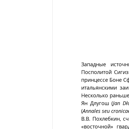
Западные источн
Посполитой Сигизм
принцессе Боне Сф
итальянскими  заи
Несколько раньше
Ян Длугош (
Jan Dł
(
Annales seu cronicae
В.В. Похлебкин, с
«восточной» гвар