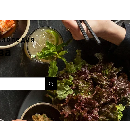
клопедия
ва