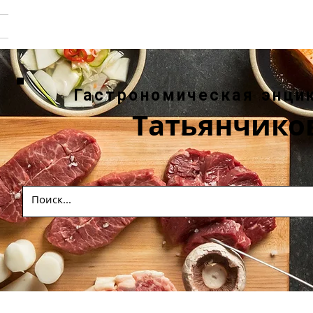
Гастрономическая энци
Татьянчико