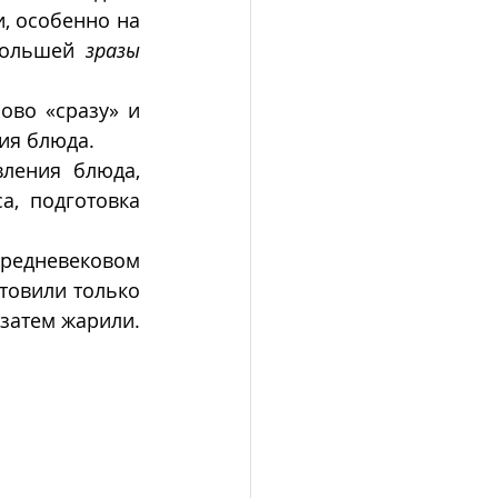
, особенно на 
Польшей 
зразы
ово «сразу» и 
ия блюда. 
ления блюда, 
, подготовка 
средневековом 
отовили только 
из цельных отбитых кусков мяса, в которые заворачивали начинки и затем жарили. 