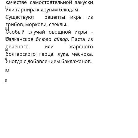
качестве самостоятельной закуски 
Ц
или гарнира к другим блюдам.
Существуют  рецепты икры из 
Ч
грибов, моркови, свеклы.
Ш
Особый случай овощной икры – 
балканское блюдо 
айвар
. Паста из 
Щ
печеного или жареного 
Ы
болгарского перца, лука, чеснока, 
Э
иногда с добавлением баклажанов. 
Ю
Я