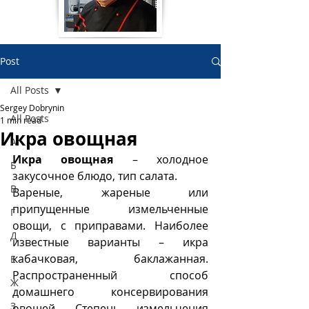
Post
All Posts
Sergey Dobrynin
All Posts
1 min read
Икра овощная
А
Икра овощная
 – холодное 
Б
закусочное блюдо, тип салата.
В
Вареные, жареные или 
припущенные измельченные 
Г
овощи, с приправами. Наиболее 
Д
известные варианты – икра 
кабачковая, баклажанная.  
Е
Распространенный способ 
Ж
домашнего консервирования 
З
овощей. Степень измельчения 