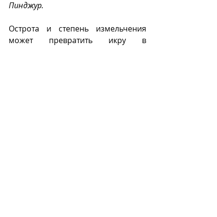
Пинджур.
Острота и степень измельчения 
может превратить икру в 
одноименный соус.
И
Recent Posts
See All