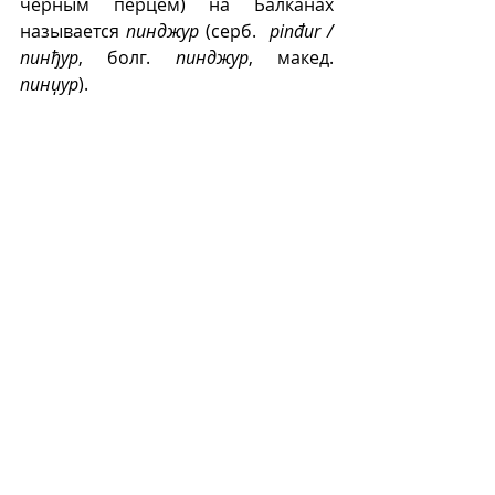
черным перцем) на Балканах 
называется 
пинджур
 (серб.  
pinđur / 
пинђур
, болг. 
пинджур
, макед. 
пинџур
).