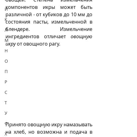
компонентов икры может быть 
И
различной - от кубиков до 10 мм до 
К
состояния пасты, измельченной в 
блендере. Измельчение 
Л
ингредиентов отличает 
овощную 
М
икру
 от овощного рагу.
Н
О
П
Р
С
Т
У
Ф
Принято овощную икру намазывать 
на хлеб, но возможна и подача в 
Х